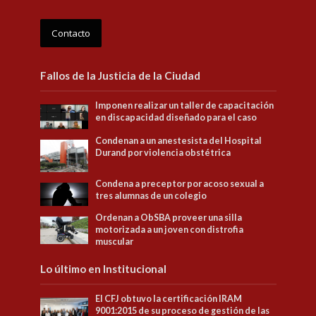
Contacto
Fallos de la Justicia de la Ciudad
Imponen realizar un taller de capacitación
en discapacidad diseñado para el caso
Condenan a un anestesista del Hospital
Durand por violencia obstétrica
Condena a preceptor por acoso sexual a
tres alumnas de un colegio
Ordenan a ObSBA proveer una silla
motorizada a un joven con distrofia
muscular
Lo último en Institucional
El CFJ obtuvo la certificación IRAM
9001:2015 de su proceso de gestión de las