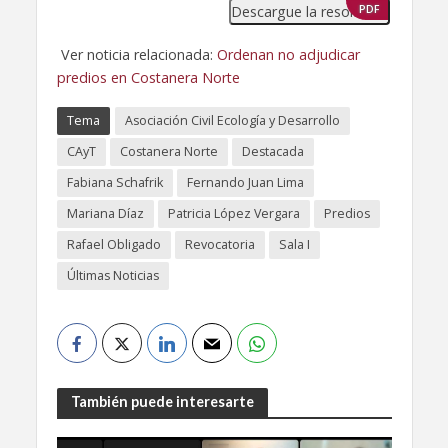
Descargue la resolución
PDF
Ver noticia relacionada:
Ordenan no adjudicar
predios en Costanera Norte
Tema
Asociación Civil Ecología y Desarrollo
CAyT
Costanera Norte
Destacada
Fabiana Schafrik
Fernando Juan Lima
Mariana Díaz
Patricia López Vergara
Predios
Rafael Obligado
Revocatoria
Sala I
Últimas Noticias
También puede interesarte