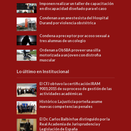
Imponen realizar un taller de capacitación
en discapacidad diseñado para el caso
Condenan a un anestesista del Hospital
Durand por violencia obstétrica
Condena a preceptor por acoso sexual a
tres alumnas de un colegio
Ordenan a ObSBA proveer una silla
motorizada a un joven con distrofia
muscular
Lo último en Institucional
El CFJ obtuvo la certificación IRAM
9001:2015 de su proceso de gestión de las
actividades académicas
Histórico: La justicia porteña asume
nuevas competencias penales
El Dr. Carlos Balbín fue distinguido por la
Real Academia de Jurisprudencia y
Legislación de España