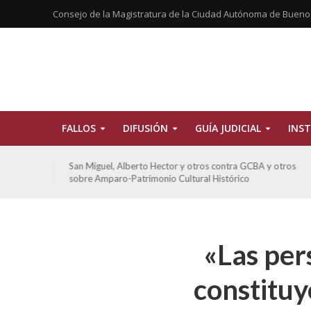
Consejo de la Magistratura de la Ciudad Autónoma de Bueno
FALLOS
DIFUSIÓN
GUÍA JUDICIAL
INST
tros
San Miguel, Alberto Hector y otros contra GCBA y otros
sobre Amparo-Patrimonio Cultural Histórico
«Las per
constituy