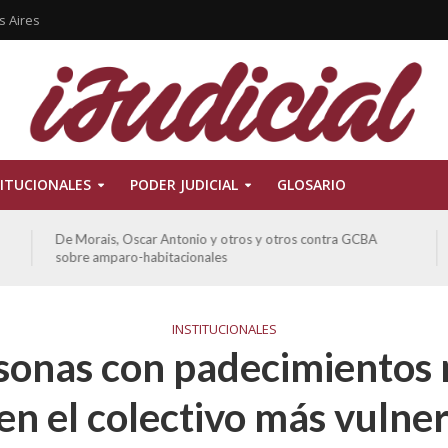
s Aires
ITUCIONALES
PODER JUDICIAL
GLOSARIO
De Morais, Oscar Antonio y otros y otros contra GCBA
sobre amparo-habitacionales
INSTITUCIONALES
sonas con padecimientos
en el colectivo más vulner