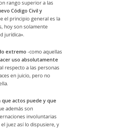
on rango superior a las
uevo Código Civil y
 el principio general es la
os, hoy son solamente
 jurídica».
ado extremo
-como aquellas
acer uso absolutamente
ral respecto a las personas
ces en juicio, pero no
lla.
a que actos puede y que
que además son
ternaciones involuntarias
l juez así lo dispusiere, y