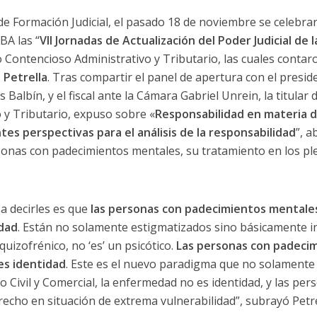
e Formación Judicial, el pasado 18 de noviembre se celebra
BA las “
VII Jornadas de Actualización del Poder Judicial d
o Contencioso Administrativo y Tributario, las cuales contaro
 Petrella
. Tras compartir el panel de apertura con el presid
 Balbín, y el fiscal ante la Cámara Gabriel Unrein, la titular
 y Tributario, expuso sobre «
Responsabilidad en materia d
tes perspectivas para el análisis de la responsabilidad
”, 
rsonas con padecimientos mentales, su tratamiento en los ple
a decirles es que
las personas con padecimientos mentales
edad
. Están no solamente estigmatizados sino básicamente in
squizofrénico, no ‘es’ un psicótico.
Las personas con padeci
es identidad
. Este es el nuevo paradigma que no solamente
o Civil y Comercial, la enfermedad no es identidad, y las pe
echo en situación de extrema vulnerabilidad”, subrayó Petre