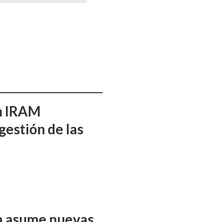
ón IRAM
gestión de las
ña asume nuevas