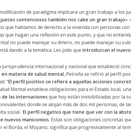
odificación de paradigma implicará un gran trabajo a los jue
s jueces contenciosos también nos cabe un gran trabajo
«.
los que hablamos de derecho a la vivienda con personas con 
egas que hagan una reflexión en este punto, y que no entien
al no puede manejar su dinero, no puede manejar su subsi
 está dando a la temática. Les pido que
introduzcan el nuevo 
 jurisprudencia internacional y nacional que estableció co
o en materia de salud mental
, Petrella se refirió al perfil p
d. “
El perfil positivo se refiere a aquellas acciones concr
Salud Mental establece obligaciones para el Estado local, una
n de las internaciones
que hoy están invisibilizadas por la 
onovalentes donde se alojan más de dos mil personas, de las
alta social.
El perfil negativo que tiene que ver con la abst
 de nuevos manicomios
. Estas son obligaciones concretas que
ar el Borda, el Moyano, significa que progresivamente al te