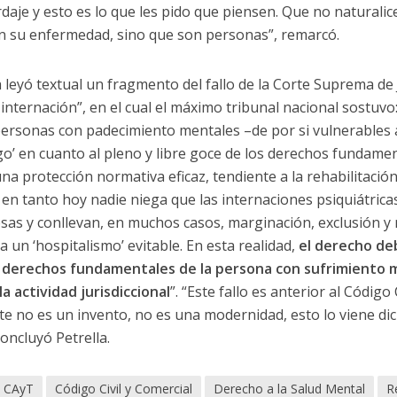
aje y esto es lo que les pido que piensen. Que no naturali
 su enfermedad, sino que son personas”, remarcó.
a leyó textual un fragmento del fallo de la Corte Suprema de 
internación”, en el cual el máximo tribunal nacional sostuvo:
personas con padecimiento mentales –de por si vulnerables a
o’ en cuanto al pleno y libre goce de los derechos fundamen
na protección normativa eficaz, tendiente a la rehabilitación
al en tanto hoy nadie niega que las internaciones psiquiátric
as y conllevan, en muchos casos, marginación, exclusión y 
 un ‘hospitalismo’ evitable. En esta realidad,
el derecho de
os derechos fundamentales de la persona con sufrimiento 
a actividad jurisdiccional
”. “Este fallo es anterior al Código 
ste no es un invento, no es una modernidad, esto lo viene di
oncluyó Petrella.
CAyT
Código Civil y Comercial
Derecho a la Salud Mental
R