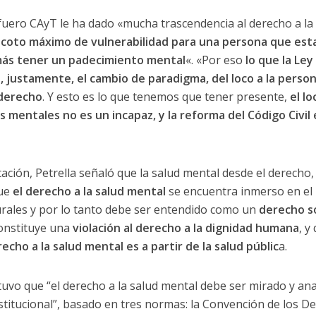
uero CAyT le ha dado «mucha trascendencia al derecho a la 
 coto máximo de vulnerabilidad para una persona que esta
ás tener un padecimiento mental
«. «Por eso
lo que la Le
es, justamente, el cambio de paradigma, del loco a la pers
derecho
. Y esto es lo que tenemos que tener presente,
el lo
mentales no es un incapaz, y la reforma del Código Civil
ción, Petrella señaló que la salud mental desde el derecho,
que
el derecho a la salud mental
se encuentra inmerso en el 
urales y por lo tanto debe ser entendido como un
derecho so
constituye una
violación al derecho a la dignidad humana
, y
echo a la salud mental es a partir de la salud públic
a.
uvo que “el derecho a la salud mental debe ser mirado y an
titucional”, basado en tres normas: la Convención de los D