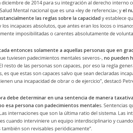
diciembre de 2014 para su integración al derecho interno c
 Salud Mental nacional que es una «ley de referencia»; y
el n
stancialmente las reglas sobre la capacidad
y establece que
y los incapaces absolutos, que antes eran los locos o insan
mente imposibilitadas o carentes absolutamente de voluntad
itada entonces solamente a aquellas personas que en gr
ue tuviesen padecimientos mentales severos-,
no pueden h
 El resto de las personas son capaces, por eso la regla gene
 es que estas son capaces salvo que sean declaradas incapa
ienen una incapacidad de obrar o de ejercicio”, destacó Petre
ahora debe determinar en una sentencia de manera taxativ
abo esa persona con padecimientos mentale
s. Sentencias 
Las internaciones que son la última ratio del sistema. Las in
 cuando interviniere un equipo interdisciplinario y cuando e
 también son revisables periódicamente”.