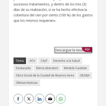
sucesivos tratamientos, y dentro de los tres (3)
días de su realización, si se ha hecho efectiva la
cobertura del cien por ciento (100 %) de los gastos
que los mismos requieran».
Descargue la resolución
PDF
Tema
ACV
CAyT
Derecho a la Salud
Destacada
Elena Liberatori
Medida Cautelar
Obra Social de la Ciudad de Buenos Aires
ObSBA
Últimas Noticias