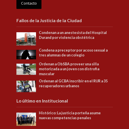
Contacto
Fallos de la Justicia de la Ciudad
Condenan a un anestesista del Hospital
Durand por violencia obstétrica
Condena a preceptor por acoso sexual a
tres alumnas de un colegio
Ordenan a ObSBA proveer una silla
motorizada a un joven con distrofia
muscular
Ordenan al GCBA inscribir en el RUR a 35
recuperadores urbanos
Lo último en Institucional
Histórico: La justicia porteña asume
nuevas competencias penales