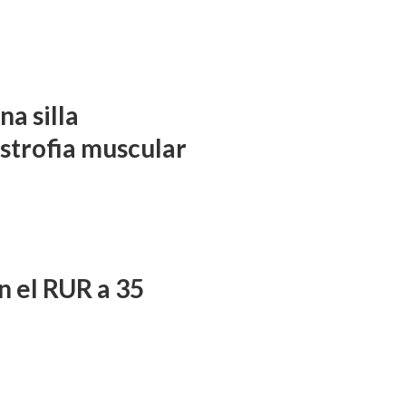
a silla
istrofia muscular
n el RUR a 35