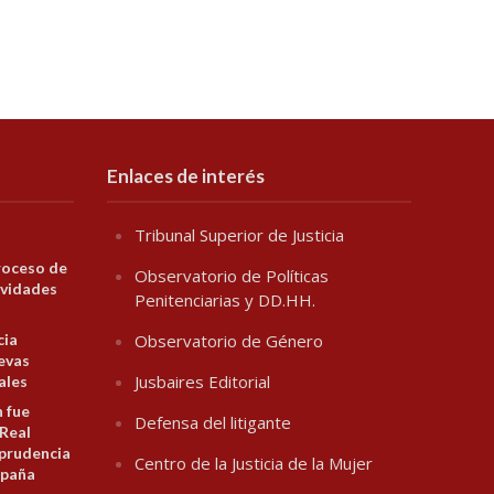
Enlaces de interés
Tribunal Superior de Justicia
roceso de
Observatorio de Políticas
ividades
Penitenciarias y DD.HH.
cia
Observatorio de Género
evas
Jusbaires Editorial
ales
n fue
Defensa del litigante
 Real
prudencia
Centro de la Justicia de la Mujer
spaña