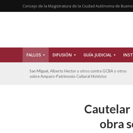
Consejo de la Magistratura de la Ciudad Autónoma de Bueno
FALLOS
DIFUSIÓN
GUÍA JUDICIAL
INST
tros
San Miguel, Alberto Hector y otros contra GCBA y otros
sobre Amparo-Patrimonio Cultural Histórico
Cautelar 
obra s