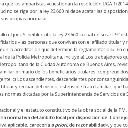
na que los amparistas «cuestionan la resolución UGA 1/2014 
ud no se rige por la ley 23.660 ni debe acatar las disposicio
ta sus propias normas».
lo el juez Scheibler citó la ley 23.660 la cual en su art. 9° 
ficiarios «las personas que convivan con el afiliado titular y
según la acreditación que determine la reglamentación». En c
al de la Policía Metropolitana, incluye a) Los trabajadores 
Metropolitana de la Ciudad Autónoma de Buenos Aires, revista
amiliar primario de los beneficiarios titulares, comprendid
vigente. c) Los ascendientes, descendientes por consanguini
 titular y reciban del mismo, ostensible trato familiar, que h
s normas dictadas por la Superintendencia de Servicios de S
acional y el estatuto constitutivo de la obra social de la PM
icha normativa del ámbito local por disposición del Consej
va aplicable, carecería
a priori
, de razonabilidad
«, y que co