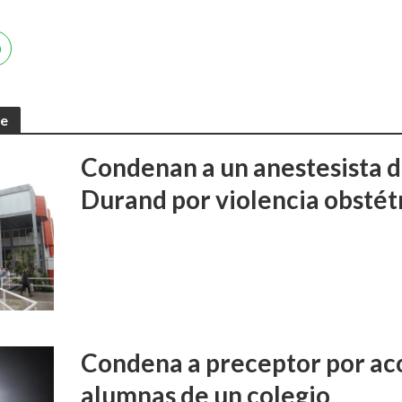
te
Condenan a un anestesista d
Durand por violencia obstét
Condena a preceptor por aco
alumnas de un colegio