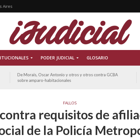
s Aires
ITUCIONALES
PODER JUDICIAL
GLOSARIO
De Morais, Oscar Antonio y otros y otros contra GCBA
sobre amparo-habitacionales
FALLOS
contra requisitos de afilia
ocial de la Policía Metrop