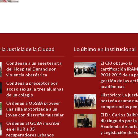
 la Justicia de la Ciudad
Lo último en Institucional
Condenan a un anestesista
El CFJ obtuvo la
del Hospital Durand por
certificación IRAM
violencia obstétrica
9001:2015 de su p
gestión de las act
Condena a preceptor por
académicas
acoso sexual a tres alumnas
de un colegio
Histórico: La justi
porteña asume nu
Ordenan a ObSBA proveer
competencias pen
una silla motorizada a un
joven con distrofia muscular
El Dr. Carlos Balbí
distinguido por la
Ordenan al GCBA inscribir
Academia de Juris
en el RUR a 35
y Legislación de E
recuperadores urbanos