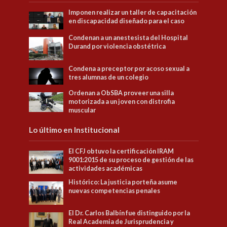
Imponen realizar un taller de capacitación
en discapacidad diseñado para el caso
Condenan a un anestesista del Hospital
Durand por violencia obstétrica
Condena a preceptor por acoso sexual a
tres alumnas de un colegio
Ordenan a ObSBA proveer una silla
motorizada a un joven con distrofia
muscular
Lo último en Institucional
El CFJ obtuvo la certificación IRAM
9001:2015 de su proceso de gestión de las
actividades académicas
Histórico: La justicia porteña asume
nuevas competencias penales
El Dr. Carlos Balbín fue distinguido por la
Real Academia de Jurisprudencia y