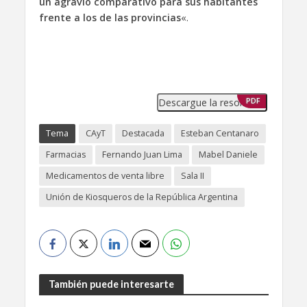
un agravio comparativo para sus habitantes
frente a los de las provincias
«.
Descargue la resolución
PDF
Tema
CAyT
Destacada
Esteban Centanaro
Farmacias
Fernando Juan Lima
Mabel Daniele
Medicamentos de venta libre
Sala II
Unión de Kiosqueros de la República Argentina
También puede interesarte