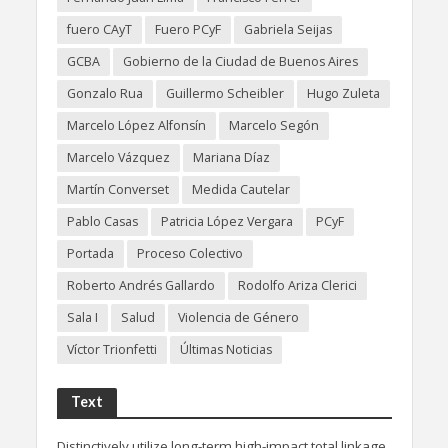
fuero CAyT
Fuero PCyF
Gabriela Seijas
GCBA
Gobierno de la Ciudad de Buenos Aires
Gonzalo Rua
Guillermo Scheibler
Hugo Zuleta
Marcelo López Alfonsín
Marcelo Segón
Marcelo Vázquez
Mariana Díaz
Martín Converset
Medida Cautelar
Pablo Casas
Patricia López Vergara
PCyF
Portada
Proceso Colectivo
Roberto Andrés Gallardo
Rodolfo Ariza Clerici
Sala I
Salud
Violencia de Género
Víctor Trionfetti
Últimas Noticias
Text
Distinctively utilize long-term high-impact total linkage