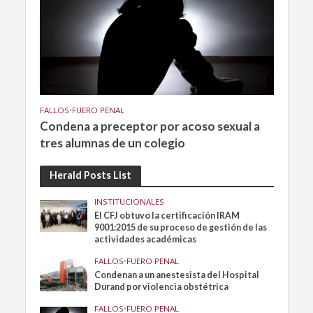
FALLOS
•
FUERO PENAL
Condena a preceptor por acoso sexual a
tres alumnas de un colegio
Herald Posts List
INSTITUCIONALES
El CFJ obtuvo la certificación IRAM
9001:2015 de su proceso de gestión de las
actividades académicas
FALLOS
•
FUERO PENAL
Condenan a un anestesista del Hospital
Durand por violencia obstétrica
FALLOS
•
FUERO PENAL