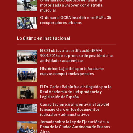
Ordenan a ObSBA proveer una silla
motorizada a un joven con distrofia
muscular
Ordenan al GCBA inscribir en el RUR a 35
recuperadores urbanos
Lo último en Institucional
El CFJ obtuvo la certificación IRAM
9001:2015 de su proceso de gestión de las
actividades académicas
Histórico: La justicia porteña asume
nuevas competencias penales
El Dr. Carlos Balbín fue distinguido por la
Real Academia de Jurisprudencia y
Legislación de España
Capacitación para Incentivar el uso del
lenguaje claro en los documentos
judiciales y administrativos
Jornada sobre la Ley de Ejecución de la
Pena de la Ciudad Autónoma de Buenos
Aires