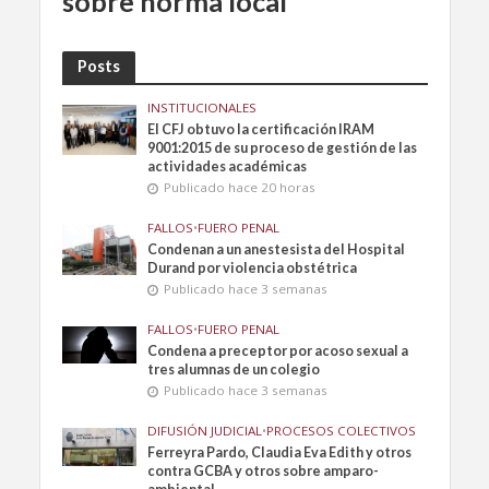
sobre norma local
Posts
INSTITUCIONALES
El CFJ obtuvo la certificación IRAM
9001:2015 de su proceso de gestión de las
actividades académicas
Publicado hace 20 horas
FALLOS
•
FUERO PENAL
Condenan a un anestesista del Hospital
Durand por violencia obstétrica
Publicado hace 3 semanas
FALLOS
•
FUERO PENAL
Condena a preceptor por acoso sexual a
tres alumnas de un colegio
Publicado hace 3 semanas
DIFUSIÓN JUDICIAL
•
PROCESOS COLECTIVOS
Ferreyra Pardo, Claudia Eva Edith y otros
contra GCBA y otros sobre amparo-