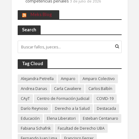
competencias penales
3 de julio de 2026
Meks Blog
Search
Tag Cloud
Alejandra Petrella
Amparo
Amparo Colectivo
Andrea Danas
Carla Cavaliere
Carlos Balbín
CAyT
Centro de Formación Judicial
COVID-19
Darío Reynoso
Derecho a la Salud
Destacada
Educación
Elena Liberatori
Esteban Centanaro
Fabiana Schafrik
Facultad de Derecho UBA
Fernando Juan Lima
Francisco Ferrer