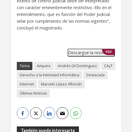
exento de control judicial debe ser interpretado
con carácter eminentemente restrictivo. Ello en el
entendimiento, que es función del Poder Judicial
velar por cumplimiento de las normas vigentes”,
concluyó el magistrado.
Descargue la resolución
PDF
Tema
Amparo
Andrés Gil Domínguez
CAyT
Derecho a la Intimidad Informática
Destacada
Internet
Marcelo López Alfonsín
Últimas Noticias
También puede interesarte