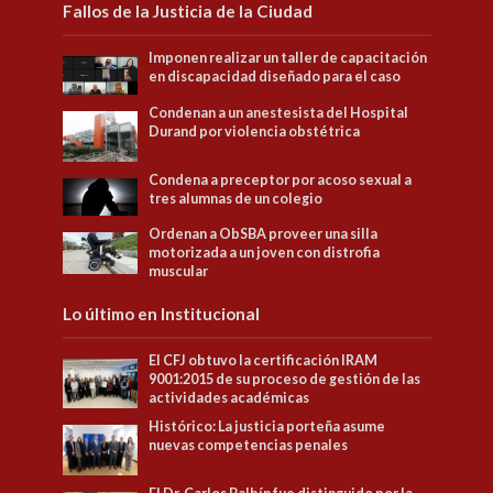
Fallos de la Justicia de la Ciudad
Imponen realizar un taller de capacitación
en discapacidad diseñado para el caso
Condenan a un anestesista del Hospital
Durand por violencia obstétrica
Condena a preceptor por acoso sexual a
tres alumnas de un colegio
Ordenan a ObSBA proveer una silla
motorizada a un joven con distrofia
muscular
Lo último en Institucional
El CFJ obtuvo la certificación IRAM
9001:2015 de su proceso de gestión de las
actividades académicas
Histórico: La justicia porteña asume
nuevas competencias penales