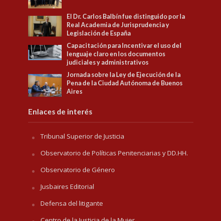
El Dr. Carlos Balbín fue distinguido por la
Real Academia de Jurisprudencia y
Legislación de España
Capacitación para Incentivar el uso del
lenguaje claro en los documentos
judiciales y administrativos
Jornada sobre la Ley de Ejecución de la
Pena de la Ciudad Autónoma de Buenos
Aires
Enlaces de interés
Tribunal Superior de Justicia
Observatorio de Políticas Penitenciarias y DD.HH.
Observatorio de Género
Jusbaires Editorial
Defensa del litigante
Centro de la Justicia de la Mujer