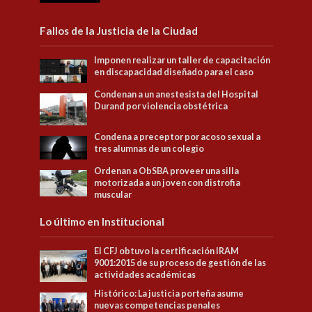
Fallos de la Justicia de la Ciudad
Imponen realizar un taller de capacitación
en discapacidad diseñado para el caso
Condenan a un anestesista del Hospital
Durand por violencia obstétrica
Condena a preceptor por acoso sexual a
tres alumnas de un colegio
Ordenan a ObSBA proveer una silla
motorizada a un joven con distrofia
muscular
Lo último en Institucional
El CFJ obtuvo la certificación IRAM
9001:2015 de su proceso de gestión de las
actividades académicas
Histórico: La justicia porteña asume
nuevas competencias penales