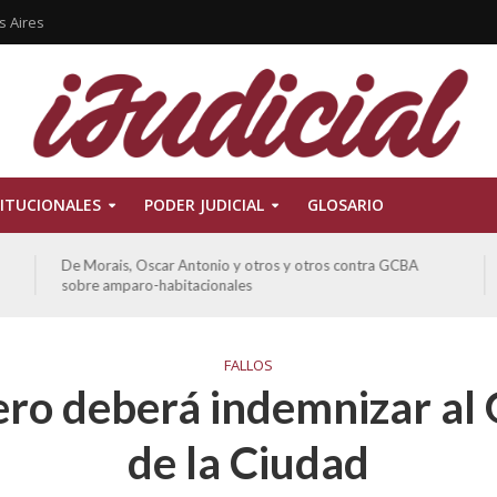
s Aires
ITUCIONALES
PODER JUDICIAL
GLOSARIO
De Morais, Oscar Antonio y otros y otros contra GCBA
sobre amparo-habitacionales
FALLOS
ero deberá indemnizar al
de la Ciudad