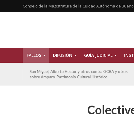
Consejo de la Magistratura de la Ciudad Autónoma de Bueno
FALLOS
DIFUSIÓN
GUÍA JUDICIAL
INST
tros
San Miguel, Alberto Hector y otros contra GCBA y otros
sobre Amparo-Patrimonio Cultural Histórico
Colectiv