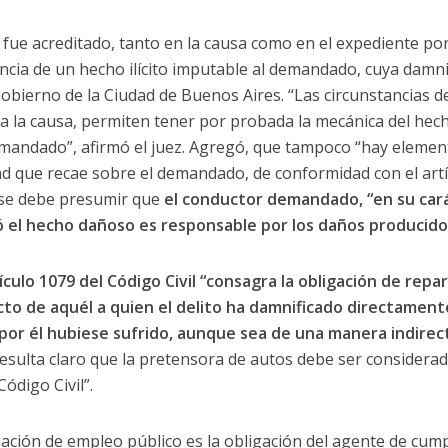
 fue acreditado, tanto en la causa como en el expediente por
tencia de un hecho ilícito imputable al demandado, cuya damni
Gobierno de la Ciudad de Buenos Aires. “Las circunstancias d
 la causa, permiten tener por probada la mecánica del hech
emandado”, afirmó el juez. Agregó, que tampoco “hay elemen
dad que recae sobre el demandado, de conformidad con el art
e se debe presumir que
el conductor demandado, “en su carác
el hecho dañoso es responsable por los daños producido
tículo 1079 del Código Civil “consagra la obligación de rep
ecto de aquél a quien el delito ha damnificado directamen
por él hubiese sufrido, aunque sea de una manera indirec
sulta claro que la pretensora de autos debe ser considerada
Código Civil”.
elación de empleo público es la obligación del agente de cump