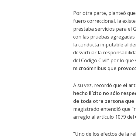
Por otra parte, planteó que
fuero correccional, la exis
prestaba servicios para el 
con las pruebas agregadas a
la conducta imputable al d
desvirtuar la responsabili
del Código Civil” por lo qu
microómnibus que provocó 
A su vez, recordó que
el ar
hecho ilícito no sólo resp
de toda otra persona que 
magistrado entendió que “re
arreglo al artículo 1079 del 
“Uno de los efectos de la r