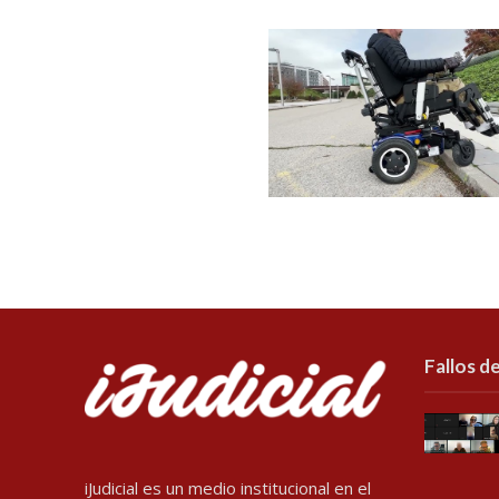
Fallos de
iJudicial es un medio institucional en el