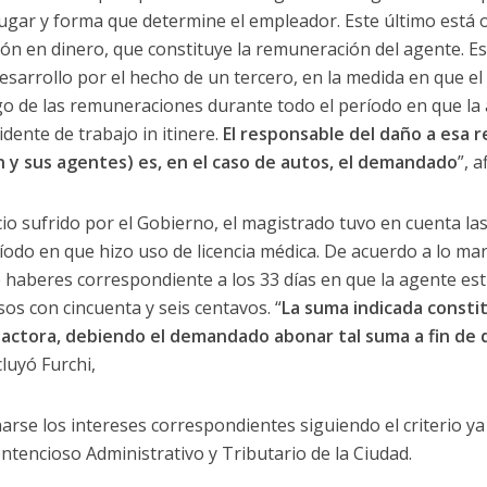
lugar y forma que determine el empleador. Este último está o
n en dinero, que constituye la remuneración del agente. Esa
esarrollo por el hecho de un tercero, en la medida en que el
go de las remuneraciones durante todo el período en que la 
idente de trabajo in itinere.
El responsable del daño a esa r
n y sus agentes) es, en el caso de autos, el demandado
”, a
uicio sufrido por el Gobierno, el magistrado tuvo en cuenta 
odo en que hizo uso de licencia médica. De acuerdo a lo man
 haberes correspondiente a los 33 días en que la agente es
sos con cincuenta y seis centavos. “
La suma indicada consti
la actora, debiendo el demandado abonar tal suma a fin de 
cluyó Furchi,
rse los intereses correspondientes siguiendo el criterio ya
ntencioso Administrativo y Tributario de la Ciudad.