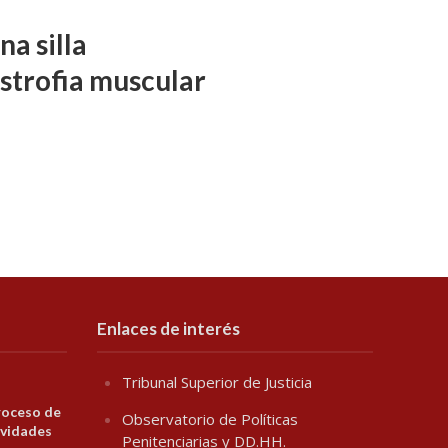
a silla
istrofia muscular
Enlaces de interés
Tribunal Superior de Justicia
roceso de
Observatorio de Políticas
ividades
Penitenciarias y DD.HH.