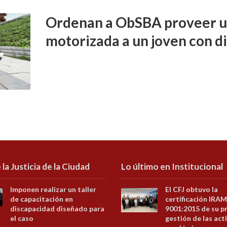
Ordenan a ObSBA proveer un
motorizada a un joven con d
 la Justicia de la Ciudad
Lo último en Institucional
Imponen realizar un taller
El CFJ obtuvo la
de capacitación en
certificación IRAM
discapacidad diseñado para
9001:2015 de su p
el caso
gestión de las act