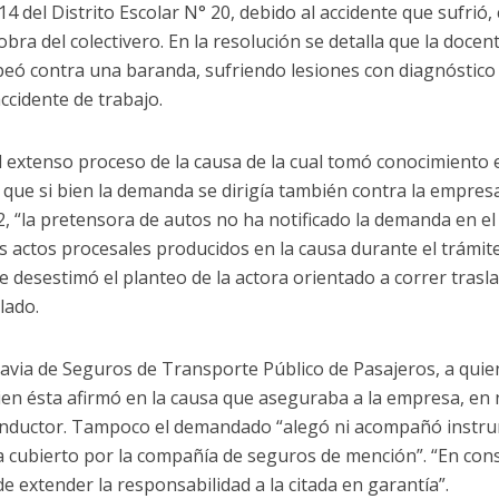
14 del Distrito Escolar N° 20, debido al accidente que sufrió
bra del colectivero. En la resolución se detalla que la doce
lpeó contra una baranda, sufriendo lesiones con diagnóstico
ccidente de trabajo.
 el extenso proceso de la causa de la cual tomó conocimiento 
ró que si bien la demanda se dirigía también contra la empr
a 92, “la pretensora de autos no ha notificado la demanda en
s actos procesales producidos en la causa durante el trámit
se desestimó el planteo de la actora orientado a correr trasl
lado.
davia de Seguros de Transporte Público de Pasajeros, a quie
i bien ésta afirmó en la causa que aseguraba a la empresa, 
onductor. Tampoco el demandado “alegó ni acompañó instr
 cubierto por la compañía de seguros de mención”. “En conse
 extender la responsabilidad a la citada en garantía”.