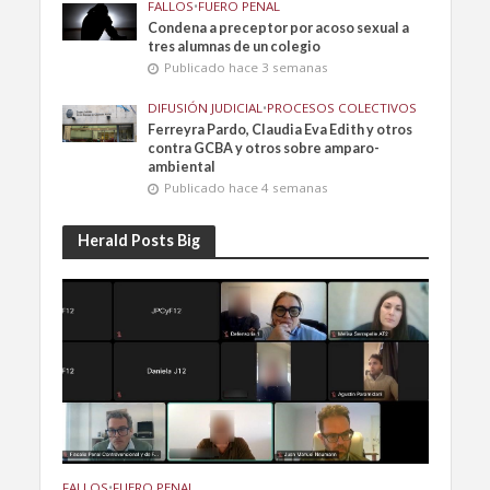
FALLOS
•
FUERO PENAL
Condena a preceptor por acoso sexual a
tres alumnas de un colegio
Publicado hace 3 semanas
DIFUSIÓN JUDICIAL
•
PROCESOS COLECTIVOS
Ferreyra Pardo, Claudia Eva Edith y otros
contra GCBA y otros sobre amparo-
ambiental
Publicado hace 4 semanas
Herald Posts Big
FALLOS
•
FUERO PENAL