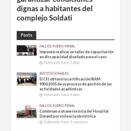
dignas a habitantes del
complejo Soldati
Posts
FALLOS
•
FUERO PENAL
Imponen realizar un taller de capacitación
en discapacidad diseñado para el caso
Publicado hace 2 días
INSTITUCIONALES
El CFJ obtuvo la certificación IRAM
9001:2015 de su proceso de gestión de las
actividades académicas
Publicado hace 3 días
FALLOS
•
FUERO PENAL
Condenan a un anestesista del Hospital
Durand por violencia obstétrica
Publicado hace 3 semanas