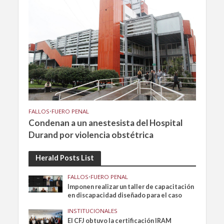
FALLOS
•
FUERO PENAL
Condenan a un anestesista del Hospital
Durand por violencia obstétrica
Herald Posts List
FALLOS
•
FUERO PENAL
Imponen realizar un taller de capacitación
en discapacidad diseñado para el caso
INSTITUCIONALES
El CFJ obtuvo la certificación IRAM