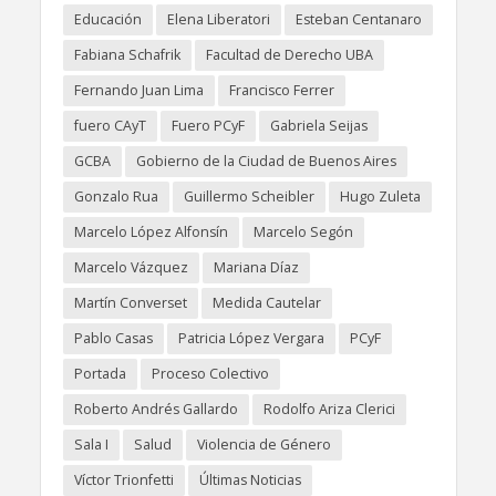
Educación
Elena Liberatori
Esteban Centanaro
Fabiana Schafrik
Facultad de Derecho UBA
Fernando Juan Lima
Francisco Ferrer
fuero CAyT
Fuero PCyF
Gabriela Seijas
GCBA
Gobierno de la Ciudad de Buenos Aires
Gonzalo Rua
Guillermo Scheibler
Hugo Zuleta
Marcelo López Alfonsín
Marcelo Segón
Marcelo Vázquez
Mariana Díaz
Martín Converset
Medida Cautelar
Pablo Casas
Patricia López Vergara
PCyF
Portada
Proceso Colectivo
Roberto Andrés Gallardo
Rodolfo Ariza Clerici
Sala I
Salud
Violencia de Género
Víctor Trionfetti
Últimas Noticias