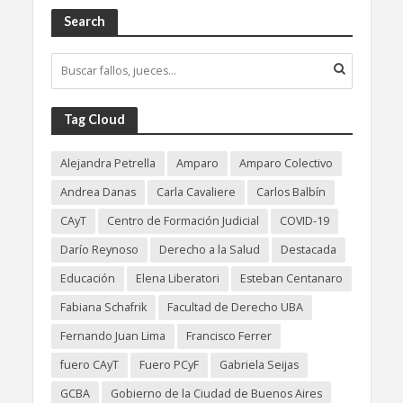
Search
Tag Cloud
Alejandra Petrella
Amparo
Amparo Colectivo
Andrea Danas
Carla Cavaliere
Carlos Balbín
CAyT
Centro de Formación Judicial
COVID-19
Darío Reynoso
Derecho a la Salud
Destacada
Educación
Elena Liberatori
Esteban Centanaro
Fabiana Schafrik
Facultad de Derecho UBA
Fernando Juan Lima
Francisco Ferrer
fuero CAyT
Fuero PCyF
Gabriela Seijas
GCBA
Gobierno de la Ciudad de Buenos Aires