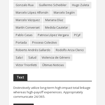
Gonzalo Rua
Guillermo Scheibler
Hugo Zuleta
Marcelo López Alfonsín
Marcelo Segón
Marcelo Vázquez
Mariana Díaz
Martín Converset
Medida Cautelar
Pablo Casas
Patricia López Vergara
PCyF
Portada
Proceso Colectivo
Roberto Andrés Gallardo
Rodolfo Ariza Clerici
Sala I
Salud
Violencia de Género
Víctor Trionfetti
Últimas Noticias
Text
Distinctively utilize long-term high-impact total linkage
whereas high-payoff experiences. Appropriately
communicate 24/365.