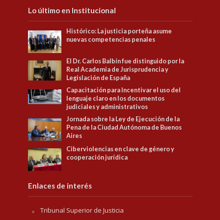
Lo último en Institucional
Histórico: La justicia porteña asume
nuevas competencias penales
El Dr. Carlos Balbín fue distinguido por la
Real Academia de Jurisprudencia y
Legislación de España
Capacitación para Incentivar el uso del
lenguaje claro en los documentos
judiciales y administrativos
Jornada sobre la Ley de Ejecución de la
Pena de la Ciudad Autónoma de Buenos
Aires
Ciberviolencias en clave de género y
cooperación jurídica
Enlaces de interés
Tribunal Superior de Justicia