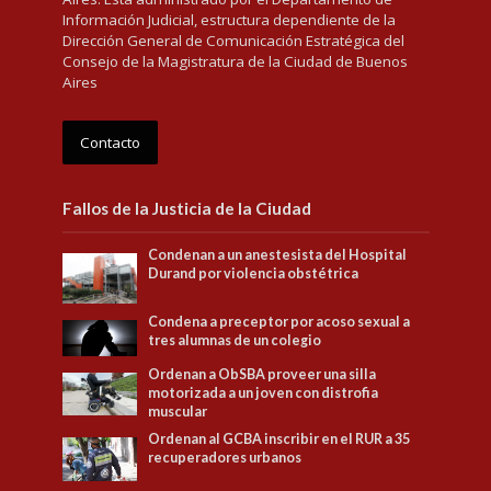
Información Judicial, estructura dependiente de la
Dirección General de Comunicación Estratégica del
Consejo de la Magistratura de la Ciudad de Buenos
Aires
Contacto
Fallos de la Justicia de la Ciudad
Condenan a un anestesista del Hospital
Durand por violencia obstétrica
Condena a preceptor por acoso sexual a
tres alumnas de un colegio
Ordenan a ObSBA proveer una silla
motorizada a un joven con distrofia
muscular
Ordenan al GCBA inscribir en el RUR a 35
recuperadores urbanos