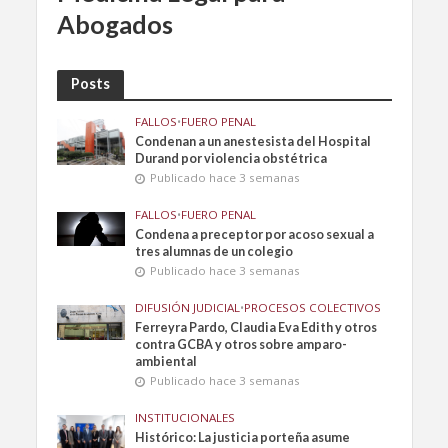
Abogados
Posts
FALLOS
•
FUERO PENAL
Condenan a un anestesista del Hospital
Durand por violencia obstétrica
Publicado hace 3 semanas
FALLOS
•
FUERO PENAL
Condena a preceptor por acoso sexual a
tres alumnas de un colegio
Publicado hace 3 semanas
DIFUSIÓN JUDICIAL
•
PROCESOS COLECTIVOS
Ferreyra Pardo, Claudia Eva Edith y otros
contra GCBA y otros sobre amparo-
ambiental
Publicado hace 3 semanas
INSTITUCIONALES
Histórico: La justicia porteña asume