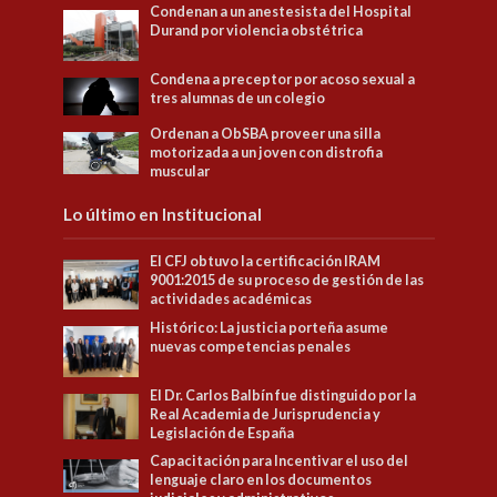
Condenan a un anestesista del Hospital
Durand por violencia obstétrica
Condena a preceptor por acoso sexual a
tres alumnas de un colegio
Ordenan a ObSBA proveer una silla
motorizada a un joven con distrofia
muscular
Lo último en Institucional
El CFJ obtuvo la certificación IRAM
9001:2015 de su proceso de gestión de las
actividades académicas
Histórico: La justicia porteña asume
nuevas competencias penales
El Dr. Carlos Balbín fue distinguido por la
Real Academia de Jurisprudencia y
Legislación de España
Capacitación para Incentivar el uso del
lenguaje claro en los documentos