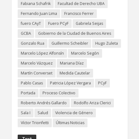
Fabiana Schafrik
Facultad de Derecho UBA
Fernando Juan Lima
Francisco Ferrer
fuero CAyT
Fuero PCyF
Gabriela Seijas
GCBA
Gobierno de la Ciudad de Buenos Aires
Gonzalo Rua
Guillermo Scheibler
Hugo Zuleta
Marcelo López Alfonsín
Marcelo Segón
Marcelo Vázquez
Mariana Díaz
Martín Converset
Medida Cautelar
Pablo Casas
Patricia López Vergara
PCyF
Portada
Proceso Colectivo
Roberto Andrés Gallardo
Rodolfo Ariza Clerici
Sala I
Salud
Violencia de Género
Víctor Trionfetti
Últimas Noticias
Text