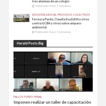
tres alumnas de un colegio
Publicado hace 3 semanas
DIFUSIÓN JUDICIAL
•
PROCESOS COLECTIVOS
Ferreyra Pardo, Claudia Eva Edith y otros
contra GCBA y otros sobre amparo-
ambiental
Publicado hace 3 semanas
Herald Posts Big
FALLOS
•
FUERO PENAL
Imponen realizar un taller de capacitación