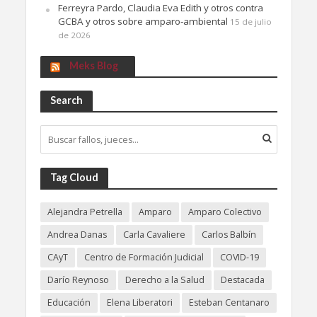
Ferreyra Pardo, Claudia Eva Edith y otros contra
GCBA y otros sobre amparo-ambiental
15 de julio
de 2026
Meks Blog
Search
Tag Cloud
Alejandra Petrella
Amparo
Amparo Colectivo
Andrea Danas
Carla Cavaliere
Carlos Balbín
CAyT
Centro de Formación Judicial
COVID-19
Darío Reynoso
Derecho a la Salud
Destacada
Educación
Elena Liberatori
Esteban Centanaro