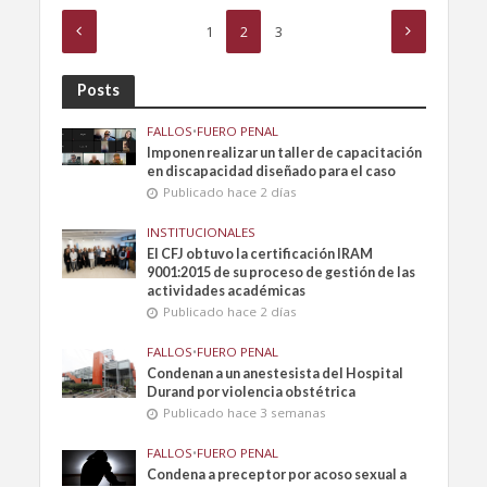
1
2
3
Posts
FALLOS
•
FUERO PENAL
Imponen realizar un taller de capacitación
en discapacidad diseñado para el caso
Publicado hace 2 días
INSTITUCIONALES
El CFJ obtuvo la certificación IRAM
9001:2015 de su proceso de gestión de las
actividades académicas
Publicado hace 2 días
FALLOS
•
FUERO PENAL
Condenan a un anestesista del Hospital
Durand por violencia obstétrica
Publicado hace 3 semanas
FALLOS
•
FUERO PENAL
Condena a preceptor por acoso sexual a