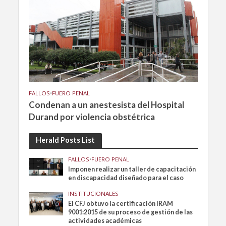
FALLOS
•
FUERO PENAL
Condenan a un anestesista del Hospital
Durand por violencia obstétrica
Herald Posts List
FALLOS
•
FUERO PENAL
Imponen realizar un taller de capacitación
en discapacidad diseñado para el caso
INSTITUCIONALES
El CFJ obtuvo la certificación IRAM
9001:2015 de su proceso de gestión de las
actividades académicas