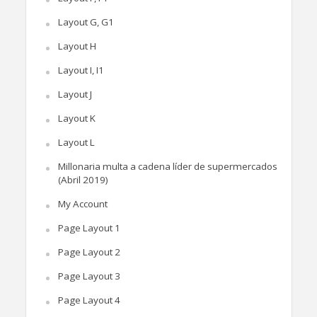
Layout G, G1
Layout H
Layout I, I1
Layout J
Layout K
Layout L
Millonaria multa a cadena líder de supermercados
(Abril 2019)
My Account
Page Layout 1
Page Layout 2
Page Layout 3
Page Layout 4