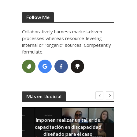
Follow Me
Collaboratively harness market-driven
processes whereas resource-leveling
internal or "organic" sources. Competently
formulate.
Más en iJudicial
Imponen realizar un taller de
E
capacitación en discapacidad
el
IRA
diseñado para el caso
ia