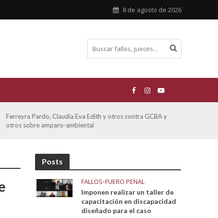
8 de agosto de 2026
 Edith y otros contra GCBA y
ATE contra GCBA sobre amparo – e
tal
Posts
FALLOS
•
FUERO PENAL
e
Imponen realizar un taller de
capacitación en discapacidad
diseñado para el caso