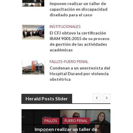
Imponen realizar un taller de
capacitación en discapacidad
diseñado para el caso
INSTITUCIONALES
El CFJ obtuvo la certificación
IRAM 9001:2015 de su proceso
de gestión de las actividades
académicas
FALLOS
•
FUERO PENAL
Condenan a un anestesista del
Hospital Durand por violencia
obstétrica
Herald Posts Slider
FALLOS
FUERO PENAL
Imponen realizar un taller de
dith
E