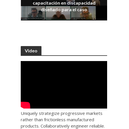
capacitación en discapacidad
os
IRA
diseñado para el caso
Video
Uniquely strategize progressive markets
rather than frictionless manufactured
products. Collaboratively engineer reliable.