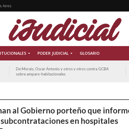
s Aires
ITUCIONALES
PODER JUDICIAL
GLOSARIO
onio y otros y otros contra GCBA
Ferreyra Pardo, Claudia Eva
cionales
otros sobre amparo-ambien
an al Gobierno porteño que inform
 subcontrataciones en hospitales