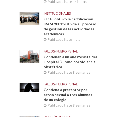
Publicado hace 14 horas
INSTITUCIONALES
El CFJ obtuvo la certificación
IRAM 9001:2015 de su proceso
de gestión de las actividades
académicas
Publicado hace 1 día
FALLOS
•
FUERO PENAL
Condenan a un anestesista del
Hospital Durand por violencia
obstétrica
Publicado hace 3 semanas
FALLOS
•
FUERO PENAL
Condena a preceptor por
acoso sexual a tres alumnas
de un colegio
Publicado hace 3 semanas