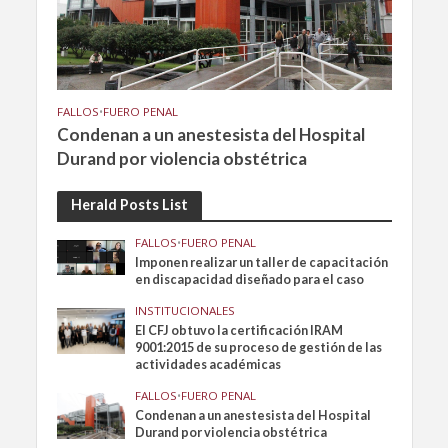
FALLOS
•
FUERO PENAL
Condenan a un anestesista del Hospital
Durand por violencia obstétrica
Herald Posts List
FALLOS
•
FUERO PENAL
Imponen realizar un taller de capacitación
en discapacidad diseñado para el caso
INSTITUCIONALES
El CFJ obtuvo la certificación IRAM
9001:2015 de su proceso de gestión de las
actividades académicas
FALLOS
•
FUERO PENAL
Condenan a un anestesista del Hospital
Durand por violencia obstétrica