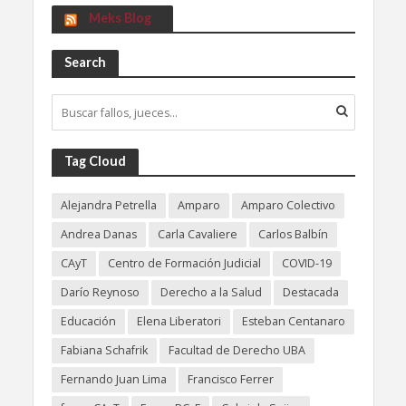
Meks Blog
Search
Tag Cloud
Alejandra Petrella
Amparo
Amparo Colectivo
Andrea Danas
Carla Cavaliere
Carlos Balbín
CAyT
Centro de Formación Judicial
COVID-19
Darío Reynoso
Derecho a la Salud
Destacada
Educación
Elena Liberatori
Esteban Centanaro
Fabiana Schafrik
Facultad de Derecho UBA
Fernando Juan Lima
Francisco Ferrer