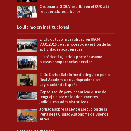
Ordenan al GCBA inscribir en el RUR a 35
recuperadores urbanos
Lo último en Institucional
El CFJ obtuvo la certificación IRAM
9001:2015 de su proceso de gestión de las
actividades académicas
Histórico: La justicia porteña asume
nuevas competencias penales
El Dr. Carlos Balbín fue distinguido por la
Real Academia de Jurisprudencia y
Legislación de España
Capacitación para Incentivar el uso del
lenguaje claro en los documentos
judiciales y administrativos
Jornada sobre la Ley de Ejecución de la
Pena de la Ciudad Autónoma de Buenos
Aires