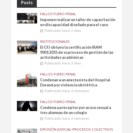
Posts
FALLOS
•
FUERO PENAL
Imponen realizar un taller de capacitación
en discapacidad diseñado para el caso
Publicado hace 2 días
INSTITUCIONALES
El CFJ obtuvo la certificación IRAM
9001:2015 de su proceso de gestión de las
actividades académicas
Publicado hace 3 días
FALLOS
•
FUERO PENAL
Condenan a un anestesista del Hospital
Durand por violencia obstétrica
Publicado hace 3 semanas
FALLOS
•
FUERO PENAL
Condena a preceptor por acoso sexual a
tres alumnas de un colegio
Publicado hace 3 semanas
DIFUSIÓN JUDICIAL
•
PROCESOS COLECTIVOS