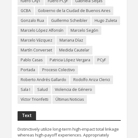
fuero CAyT
Fuero PCyF
Gabriela Seijas
GCBA
Gobierno de la Ciudad de Buenos Aires
Gonzalo Rua
Guillermo Scheibler
Hugo Zuleta
Marcelo López Alfonsín
Marcelo Segón
Marcelo Vázquez
Mariana Díaz
Martín Converset
Medida Cautelar
Pablo Casas
Patricia López Vergara
PCyF
Portada
Proceso Colectivo
Roberto Andrés Gallardo
Rodolfo Ariza Clerici
Sala I
Salud
Violencia de Género
Víctor Trionfetti
Últimas Noticias
Text
Distinctively utilize long-term high-impact total linkage
whereas high-payoff experiences. Appropriately