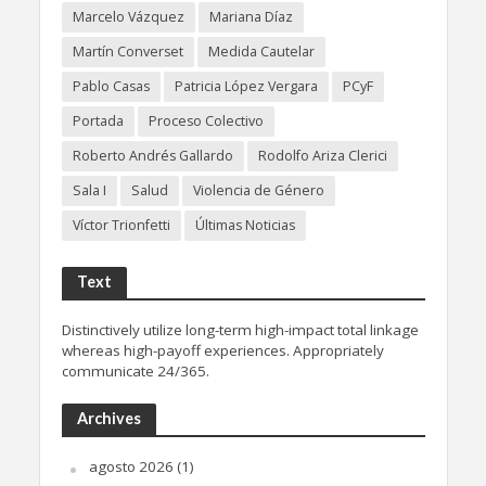
Marcelo Vázquez
Mariana Díaz
Martín Converset
Medida Cautelar
Pablo Casas
Patricia López Vergara
PCyF
Portada
Proceso Colectivo
Roberto Andrés Gallardo
Rodolfo Ariza Clerici
Sala I
Salud
Violencia de Género
Víctor Trionfetti
Últimas Noticias
Text
Distinctively utilize long-term high-impact total linkage
whereas high-payoff experiences. Appropriately
communicate 24/365.
Archives
agosto 2026
(1)