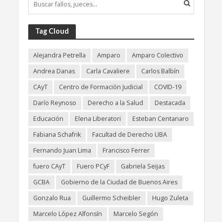
Tag Cloud
Alejandra Petrella
Amparo
Amparo Colectivo
Andrea Danas
Carla Cavaliere
Carlos Balbín
CAyT
Centro de Formación Judicial
COVID-19
Darío Reynoso
Derecho a la Salud
Destacada
Educación
Elena Liberatori
Esteban Centanaro
Fabiana Schafrik
Facultad de Derecho UBA
Fernando Juan Lima
Francisco Ferrer
fuero CAyT
Fuero PCyF
Gabriela Seijas
GCBA
Gobierno de la Ciudad de Buenos Aires
Gonzalo Rua
Guillermo Scheibler
Hugo Zuleta
Marcelo López Alfonsín
Marcelo Segón