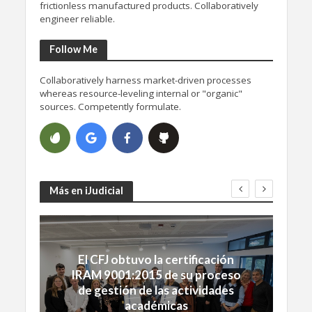
frictionless manufactured products. Collaboratively
engineer reliable.
Follow Me
Collaboratively harness market-driven processes
whereas resource-leveling internal or "organic"
sources. Competently formulate.
Más en iJudicial
El CFJ obtuvo la certificación
IRAM 9001:2015 de su proceso
de gestión de las actividades
académicas