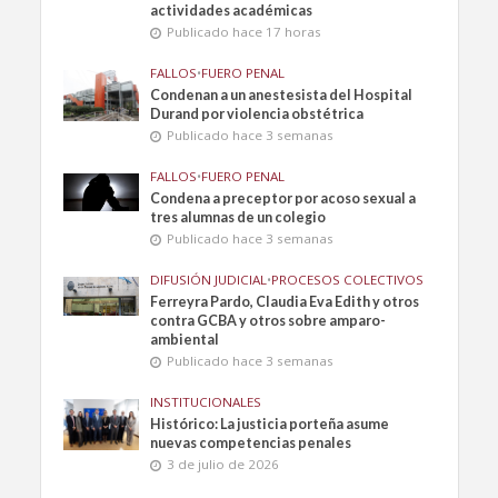
actividades académicas
Publicado hace 17 horas
FALLOS
•
FUERO PENAL
Condenan a un anestesista del Hospital
Durand por violencia obstétrica
Publicado hace 3 semanas
FALLOS
•
FUERO PENAL
Condena a preceptor por acoso sexual a
tres alumnas de un colegio
Publicado hace 3 semanas
DIFUSIÓN JUDICIAL
•
PROCESOS COLECTIVOS
Ferreyra Pardo, Claudia Eva Edith y otros
contra GCBA y otros sobre amparo-
ambiental
Publicado hace 3 semanas
INSTITUCIONALES
Histórico: La justicia porteña asume
nuevas competencias penales
3 de julio de 2026