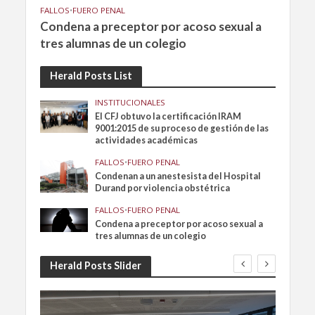
FALLOS
•
FUERO PENAL
Condena a preceptor por acoso sexual a
tres alumnas de un colegio
Herald Posts List
INSTITUCIONALES
El CFJ obtuvo la certificación IRAM
9001:2015 de su proceso de gestión de las
actividades académicas
FALLOS
•
FUERO PENAL
Condenan a un anestesista del Hospital
Durand por violencia obstétrica
FALLOS
•
FUERO PENAL
Condena a preceptor por acoso sexual a
tres alumnas de un colegio
Herald Posts Slider