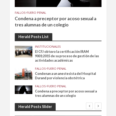
FALLOS
•
FUERO PENAL
Condena a preceptor por acoso sexual a
tres alumnas de un colegio
Herald Posts List
INSTITUCIONALES
El CFJ obtuvo la certificación IRAM
9001:2015 de su proceso de gestión de las
actividades académicas
FALLOS
•
FUERO PENAL
Condenan a un anestesista del Hospital
Durand por violencia obstétrica
FALLOS
•
FUERO PENAL
Condena a preceptor por acoso sexual a
tres alumnas de un colegio
Herald Posts Slider