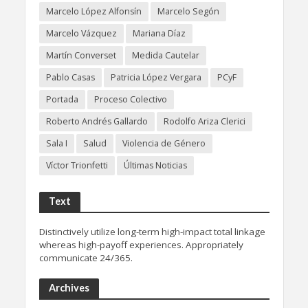
Marcelo López Alfonsín
Marcelo Segón
Marcelo Vázquez
Mariana Díaz
Martín Converset
Medida Cautelar
Pablo Casas
Patricia López Vergara
PCyF
Portada
Proceso Colectivo
Roberto Andrés Gallardo
Rodolfo Ariza Clerici
Sala I
Salud
Violencia de Género
Víctor Trionfetti
Últimas Noticias
Text
Distinctively utilize long-term high-impact total linkage
whereas high-payoff experiences. Appropriately
communicate 24/365.
Archives