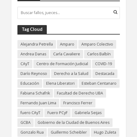
Tag Cloud
Alejandra Petrella
Amparo
Amparo Colectivo
Andrea Danas
Carla Cavaliere
Carlos Balbín
CAyT
Centro de Formación Judicial
COVID-19
Darío Reynoso
Derecho a la Salud
Destacada
Educación
Elena Liberatori
Esteban Centanaro
Fabiana Schafrik
Facultad de Derecho UBA
Fernando Juan Lima
Francisco Ferrer
fuero CAyT
Fuero PCyF
Gabriela Seijas
GCBA
Gobierno de la Ciudad de Buenos Aires
Gonzalo Rua
Guillermo Scheibler
Hugo Zuleta