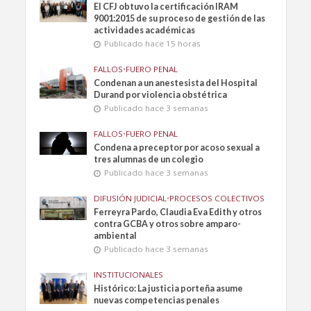
El CFJ obtuvo la certificación IRAM
9001:2015 de su proceso de gestión de las
actividades académicas
Publicado hace 15 horas
FALLOS
•
FUERO PENAL
Condenan a un anestesista del Hospital
Durand por violencia obstétrica
Publicado hace 3 semanas
FALLOS
•
FUERO PENAL
Condena a preceptor por acoso sexual a
tres alumnas de un colegio
Publicado hace 3 semanas
DIFUSIÓN JUDICIAL
•
PROCESOS COLECTIVOS
Ferreyra Pardo, Claudia Eva Edith y otros
contra GCBA y otros sobre amparo-
ambiental
Publicado hace 3 semanas
INSTITUCIONALES
Histórico: La justicia porteña asume
nuevas competencias penales