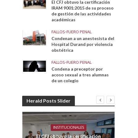
El CFJ obtuvo la certificación
IRAM 9001:2015 de su proceso
de gestión de las actividades
académicas
FALLOS
•
FUERO PENAL
Condenan a un anestesista del
Hospital Durand por violencia
obstétrica
FALLOS
•
FUERO PENAL
Condena a preceptor por
acoso sexual a tres alumnas
de un colegio
Herald Posts Slider
INSTITUCIONALES
El CFJ obtuvo la certificación