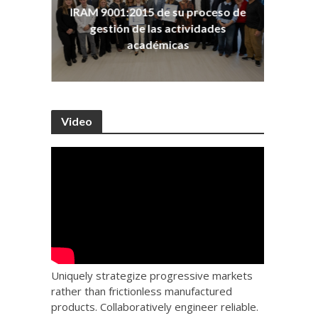
ña
Co
IRAM 9001:2015 de su proceso de
as
Ho
gestión de las actividades
académicas
Video
Uniquely strategize progressive markets
rather than frictionless manufactured
products. Collaboratively engineer reliable.