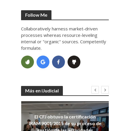
Follow Me
Collaboratively harness market-driven
processes whereas resource-leveling
internal or "organic" sources. Competently
formulate.
Más en iJudicial
oso
El CFJ obtuvo la certificación
n
Co
IRAM 9001:2015 de su proceso de
Ho
gestión de las actividades