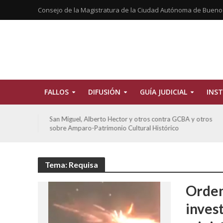
Consejo de la Magistratura de la Ciudad Autónoma de Bueno
FALLOS
DIFUSIÓN
GUÍA JUDICIAL
INST
GCBA y otros
De Morais, Oscar Antonio y otros y otros contra 
o
sobre amparo-habitacionales
Tema: Requisa
Orden
inves