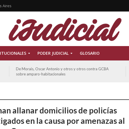
s Aires
ITUCIONALES
PODER JUDICIAL
GLOSARIO
GCBA
Ferreyra Pardo, Claudia Eva Edith y otros contra GCBA y
otros sobre amparo-ambiental
an allanar domicilios de policías
tigados en la causa por amenazas al