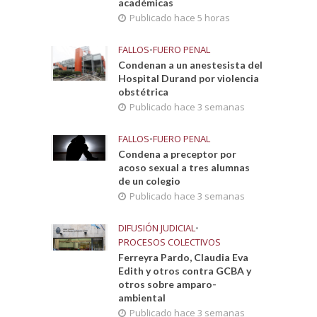
académicas
Publicado hace 5 horas
FALLOS
•
FUERO PENAL
Condenan a un anestesista del
Hospital Durand por violencia
obstétrica
Publicado hace 3 semanas
FALLOS
•
FUERO PENAL
Condena a preceptor por
acoso sexual a tres alumnas
de un colegio
Publicado hace 3 semanas
DIFUSIÓN JUDICIAL
•
PROCESOS COLECTIVOS
Ferreyra Pardo, Claudia Eva
Edith y otros contra GCBA y
otros sobre amparo-
ambiental
Publicado hace 3 semanas