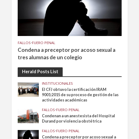
FALLOS
•
FUERO PENAL
Condena a preceptor por acoso sexual a
tres alumnas de un colegio
Herald Posts List
INSTITUCIONALES
El CFJ obtuvo la certificación IRAM
9001:2015 de su proceso de gestión de las
actividades académicas
FALLOS
•
FUERO PENAL
Condenan a un anestesista del Hospital
Durand por violencia obstétrica
FALLOS
•
FUERO PENAL
Condena a preceptor por acoso sexual a