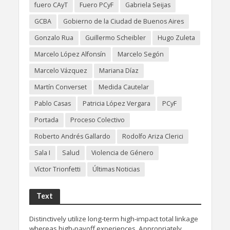
fuero CAyT
Fuero PCyF
Gabriela Seijas
GCBA
Gobierno de la Ciudad de Buenos Aires
Gonzalo Rua
Guillermo Scheibler
Hugo Zuleta
Marcelo López Alfonsín
Marcelo Segón
Marcelo Vázquez
Mariana Díaz
Martín Converset
Medida Cautelar
Pablo Casas
Patricia López Vergara
PCyF
Portada
Proceso Colectivo
Roberto Andrés Gallardo
Rodolfo Ariza Clerici
Sala I
Salud
Violencia de Género
Víctor Trionfetti
Últimas Noticias
Text
Distinctively utilize long-term high-impact total linkage
whereas high-payoff experiences. Appropriately