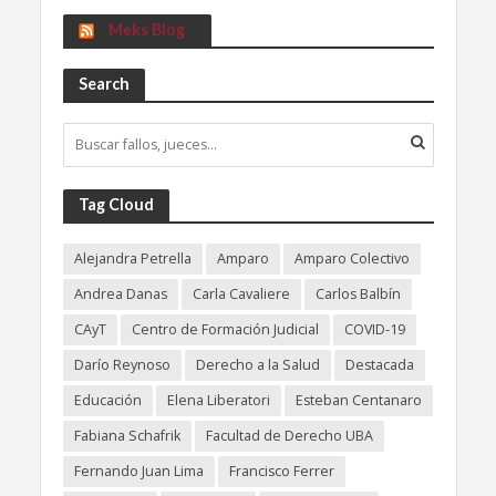
Meks Blog
Search
Tag Cloud
Alejandra Petrella
Amparo
Amparo Colectivo
Andrea Danas
Carla Cavaliere
Carlos Balbín
CAyT
Centro de Formación Judicial
COVID-19
Darío Reynoso
Derecho a la Salud
Destacada
Educación
Elena Liberatori
Esteban Centanaro
Fabiana Schafrik
Facultad de Derecho UBA
Fernando Juan Lima
Francisco Ferrer