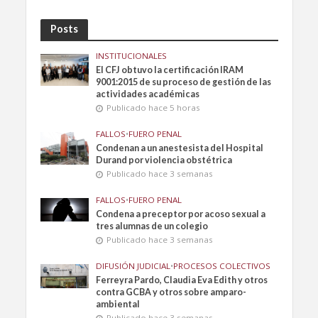
Posts
INSTITUCIONALES
El CFJ obtuvo la certificación IRAM
9001:2015 de su proceso de gestión de las
actividades académicas
Publicado hace 5 horas
FALLOS
•
FUERO PENAL
Condenan a un anestesista del Hospital
Durand por violencia obstétrica
Publicado hace 3 semanas
FALLOS
•
FUERO PENAL
Condena a preceptor por acoso sexual a
tres alumnas de un colegio
Publicado hace 3 semanas
DIFUSIÓN JUDICIAL
•
PROCESOS COLECTIVOS
Ferreyra Pardo, Claudia Eva Edith y otros
contra GCBA y otros sobre amparo-
ambiental
Publicado hace 3 semanas