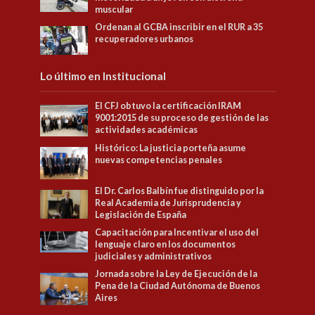
muscular
Ordenan al GCBA inscribir en el RUR a 35
recuperadores urbanos
Lo último en Institucional
El CFJ obtuvo la certificación IRAM
9001:2015 de su proceso de gestión de las
actividades académicas
Histórico: La justicia porteña asume
nuevas competencias penales
El Dr. Carlos Balbín fue distinguido por la
Real Academia de Jurisprudencia y
Legislación de España
Capacitación para Incentivar el uso del
lenguaje claro en los documentos
judiciales y administrativos
Jornada sobre la Ley de Ejecución de la
Pena de la Ciudad Autónoma de Buenos
Aires