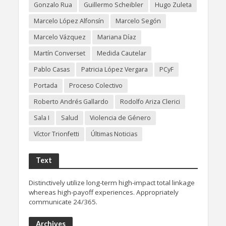
Gonzalo Rua
Guillermo Scheibler
Hugo Zuleta
Marcelo López Alfonsín
Marcelo Segón
Marcelo Vázquez
Mariana Díaz
Martín Converset
Medida Cautelar
Pablo Casas
Patricia López Vergara
PCyF
Portada
Proceso Colectivo
Roberto Andrés Gallardo
Rodolfo Ariza Clerici
Sala I
Salud
Violencia de Género
Víctor Trionfetti
Últimas Noticias
Text
Distinctively utilize long-term high-impact total linkage
whereas high-payoff experiences. Appropriately
communicate 24/365.
Archives