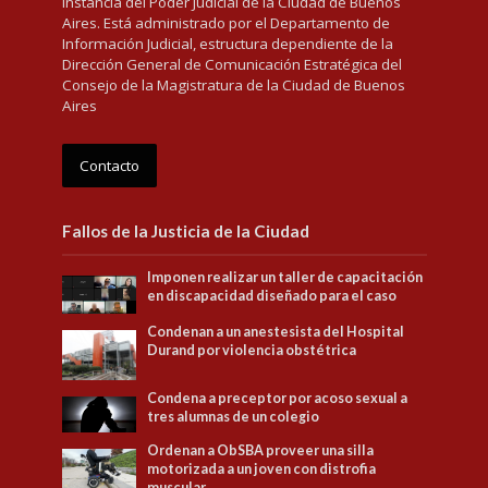
instancia del Poder Judicial de la Ciudad de Buenos
Aires. Está administrado por el Departamento de
Información Judicial, estructura dependiente de la
Dirección General de Comunicación Estratégica del
Consejo de la Magistratura de la Ciudad de Buenos
Aires
Contacto
Fallos de la Justicia de la Ciudad
Imponen realizar un taller de capacitación
en discapacidad diseñado para el caso
Condenan a un anestesista del Hospital
Durand por violencia obstétrica
Condena a preceptor por acoso sexual a
tres alumnas de un colegio
Ordenan a ObSBA proveer una silla
motorizada a un joven con distrofia
muscular