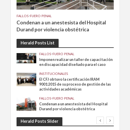
FALLOS
•
FUERO PENAL
Condenan a un anestesista del Hospital
Durand por violencia obstétrica
Herald Posts List
FALLOS
•
FUERO PENAL
Imponen realizar un taller de capacitación
en discapacidad diseñado para el caso
INSTITUCIONALES
El CFJ obtuvo la certificación IRAM
9001:2015 de su proceso de gestión de las
actividades académicas
FALLOS
•
FUERO PENAL
Condenan a un anestesista del Hospital
Durand por violencia obstétrica
Herald Posts Slider