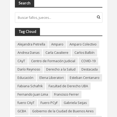
Search
Tag Cloud
Alejandra Petrella
Amparo
Amparo Colectivo
Andrea Danas
Carla Cavaliere
Carlos Balbín
CAyT
Centro de Formación Judicial
COVID-19
Darío Reynoso
Derecho a la Salud
Destacada
Educación
Elena Liberatori
Esteban Centanaro
Fabiana Schafrik
Facultad de Derecho UBA
Fernando Juan Lima
Francisco Ferrer
fuero CAyT
Fuero PCyF
Gabriela Seijas
GCBA
Gobierno de la Ciudad de Buenos Aires