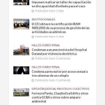
Imponen realizar un taller de capacitación
en discapacidad diseñado para el caso
Publicado hace 2 días
INSTITUCIONALES
El CFJ obtuvo la certificación IRAM
9001:2015 de su proceso de gestión de las
actividades académicas
Publicado hace 2 días
FALLOS
•
FUERO PENAL
Condenan a un anestesista del Hospital
Durand por violencia obstétrica
Publicado hace 3 semanas
FALLOS
•
FUERO PENAL
Condena a preceptor por acoso sexual a
tres alumnas de un colegio
Publicado hace 3 semanas
DIFUSIÓN JUDICIAL
•
PROCESOS COLECTIVOS
Ferreyra Pardo, Claudia Eva Edith y otros
contra GCBA y otros sobre amparo-
ambiental