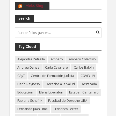
Meks Blog
Search
Tag Cloud
Alejandra Petrella
Amparo
Amparo Colectivo
Andrea Danas
Carla Cavaliere
Carlos Balbín
CAyT
Centro de Formación Judicial
COVID-19
Darío Reynoso
Derecho a la Salud
Destacada
Educación
Elena Liberatori
Esteban Centanaro
Fabiana Schafrik
Facultad de Derecho UBA
Fernando Juan Lima
Francisco Ferrer