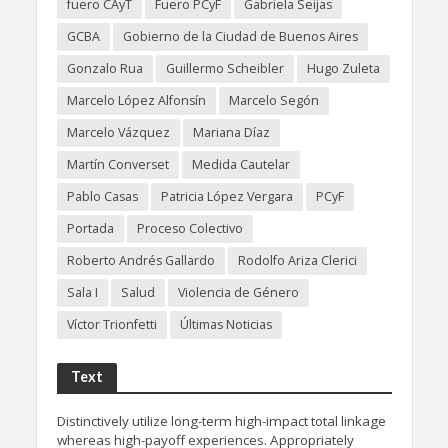
fuero CAyT
Fuero PCyF
Gabriela Seijas
GCBA
Gobierno de la Ciudad de Buenos Aires
Gonzalo Rua
Guillermo Scheibler
Hugo Zuleta
Marcelo López Alfonsín
Marcelo Segón
Marcelo Vázquez
Mariana Díaz
Martín Converset
Medida Cautelar
Pablo Casas
Patricia López Vergara
PCyF
Portada
Proceso Colectivo
Roberto Andrés Gallardo
Rodolfo Ariza Clerici
Sala I
Salud
Violencia de Género
Víctor Trionfetti
Últimas Noticias
Text
Distinctively utilize long-term high-impact total linkage
whereas high-payoff experiences. Appropriately