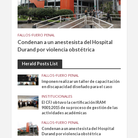
FALLOS
•
FUERO PENAL
Condenan a un anestesista del Hospital
Durand por violencia obstétrica
Herald Posts List
FALLOS
•
FUERO PENAL
Imponen realizar un taller de capacitación
en discapacidad diseñado para el caso
INSTITUCIONALES
El CFJ obtuvo la certificación IRAM
9001:2015 de su proceso de gestión de las
actividades académicas
FALLOS
•
FUERO PENAL
Condenan a un anestesista del Hospital
Durand por violencia obstétrica