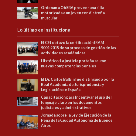
Ordenan a ObSBA proveer una silla
motorizada a un joven con distrofia
muscular
Lo último en Institucional
El CFJ obtuvo la certificación IRAM
9001:2015 de su proceso de gestión de las
actividades académicas
Histórico: La justicia porteña asume
nuevas competencias penales
El Dr. Carlos Balbín fue distinguido por la
Real Academia de Jurisprudencia y
Legislación de España
Capacitación para Incentivar el uso del
lenguaje claro en los documentos
judiciales y administrativos
Jornada sobre la Ley de Ejecución de la
Pena de la Ciudad Autónoma de Buenos
Aires