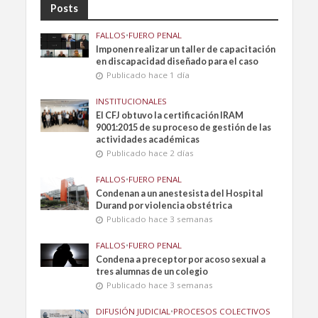
Posts
FALLOS
•
FUERO PENAL
Imponen realizar un taller de capacitación
en discapacidad diseñado para el caso
Publicado hace 1 día
INSTITUCIONALES
El CFJ obtuvo la certificación IRAM
9001:2015 de su proceso de gestión de las
actividades académicas
Publicado hace 2 días
FALLOS
•
FUERO PENAL
Condenan a un anestesista del Hospital
Durand por violencia obstétrica
Publicado hace 3 semanas
FALLOS
•
FUERO PENAL
Condena a preceptor por acoso sexual a
tres alumnas de un colegio
Publicado hace 3 semanas
DIFUSIÓN JUDICIAL
•
PROCESOS COLECTIVOS