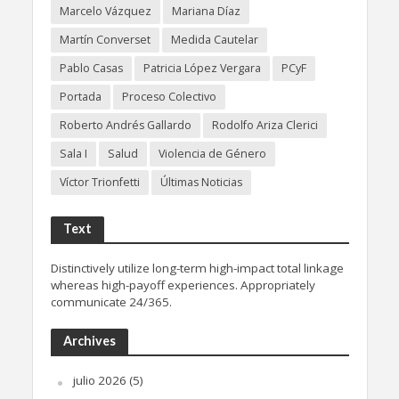
Marcelo Vázquez
Mariana Díaz
Martín Converset
Medida Cautelar
Pablo Casas
Patricia López Vergara
PCyF
Portada
Proceso Colectivo
Roberto Andrés Gallardo
Rodolfo Ariza Clerici
Sala I
Salud
Violencia de Género
Víctor Trionfetti
Últimas Noticias
Text
Distinctively utilize long-term high-impact total linkage
whereas high-payoff experiences. Appropriately
communicate 24/365.
Archives
julio 2026
(5)