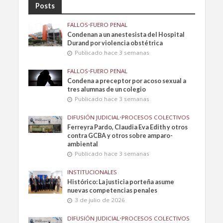
Posts
FALLOS
•
FUERO PENAL
Condenan a un anestesista del Hospital
Durand por violencia obstétrica
Publicado hace 3 semanas
FALLOS
•
FUERO PENAL
Condena a preceptor por acoso sexual a
tres alumnas de un colegio
Publicado hace 3 semanas
DIFUSIÓN JUDICIAL
•
PROCESOS COLECTIVOS
Ferreyra Pardo, Claudia Eva Edith y otros
contra GCBA y otros sobre amparo-
ambiental
Publicado hace 3 semanas
INSTITUCIONALES
Histórico: La justicia porteña asume
nuevas competencias penales
3 de julio de 2026
DIFUSIÓN JUDICIAL
•
PROCESOS COLECTIVOS