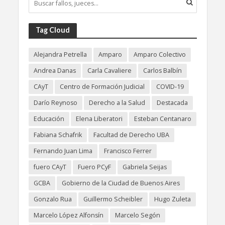
Tag Cloud
Alejandra Petrella
Amparo
Amparo Colectivo
Andrea Danas
Carla Cavaliere
Carlos Balbín
CAyT
Centro de Formación Judicial
COVID-19
Darío Reynoso
Derecho a la Salud
Destacada
Educación
Elena Liberatori
Esteban Centanaro
Fabiana Schafrik
Facultad de Derecho UBA
Fernando Juan Lima
Francisco Ferrer
fuero CAyT
Fuero PCyF
Gabriela Seijas
GCBA
Gobierno de la Ciudad de Buenos Aires
Gonzalo Rua
Guillermo Scheibler
Hugo Zuleta
Marcelo López Alfonsín
Marcelo Segón