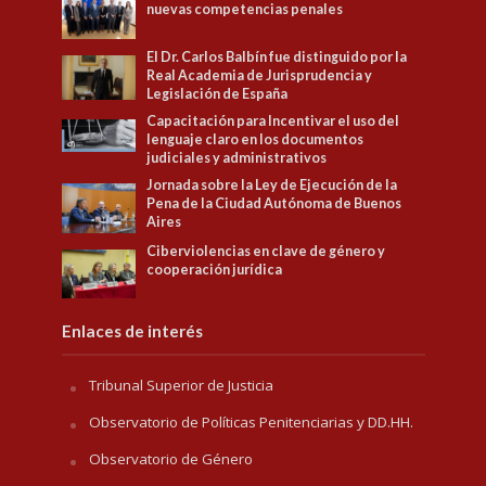
nuevas competencias penales
El Dr. Carlos Balbín fue distinguido por la
Real Academia de Jurisprudencia y
Legislación de España
Capacitación para Incentivar el uso del
lenguaje claro en los documentos
judiciales y administrativos
Jornada sobre la Ley de Ejecución de la
Pena de la Ciudad Autónoma de Buenos
Aires
Ciberviolencias en clave de género y
cooperación jurídica
Enlaces de interés
Tribunal Superior de Justicia
Observatorio de Políticas Penitenciarias y DD.HH.
Observatorio de Género