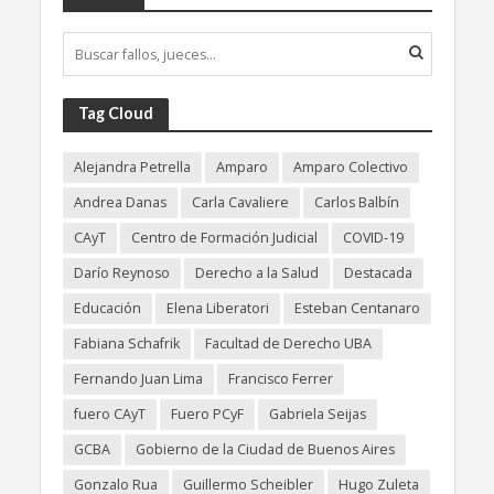
Tag Cloud
Alejandra Petrella
Amparo
Amparo Colectivo
Andrea Danas
Carla Cavaliere
Carlos Balbín
CAyT
Centro de Formación Judicial
COVID-19
Darío Reynoso
Derecho a la Salud
Destacada
Educación
Elena Liberatori
Esteban Centanaro
Fabiana Schafrik
Facultad de Derecho UBA
Fernando Juan Lima
Francisco Ferrer
fuero CAyT
Fuero PCyF
Gabriela Seijas
GCBA
Gobierno de la Ciudad de Buenos Aires
Gonzalo Rua
Guillermo Scheibler
Hugo Zuleta