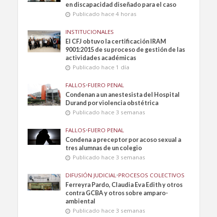
en discapacidad diseñado para el caso
Publicado hace 4 horas
INSTITUCIONALES
El CFJ obtuvo la certificación IRAM
9001:2015 de su proceso de gestión de las
actividades académicas
Publicado hace 1 día
FALLOS
•
FUERO PENAL
Condenan a un anestesista del Hospital
Durand por violencia obstétrica
Publicado hace 3 semanas
FALLOS
•
FUERO PENAL
Condena a preceptor por acoso sexual a
tres alumnas de un colegio
Publicado hace 3 semanas
DIFUSIÓN JUDICIAL
•
PROCESOS COLECTIVOS
Ferreyra Pardo, Claudia Eva Edith y otros
contra GCBA y otros sobre amparo-
ambiental
Publicado hace 3 semanas