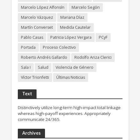
Marcelo López Alfonsín
Marcelo Segón
Marcelo Vázquez
Mariana Díaz
Martín Converset
Medida Cautelar
Pablo Casas
Patricia López Vergara
PCyF
Portada
Proceso Colectivo
Roberto Andrés Gallardo
Rodolfo Ariza Clerici
Sala I
Salud
Violencia de Género
Víctor Trionfetti
Últimas Noticias
Text
Distinctively utilize long-term high-impact total linkage
whereas high-payoff experiences. Appropriately
communicate 24/365.
Archives