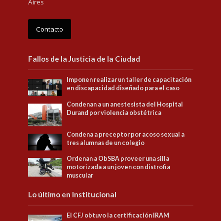
Aires
Contacto
Fallos de la Justicia de la Ciudad
Imponen realizar un taller de capacitación
en discapacidad diseñado para el caso
Condenan a un anestesista del Hospital
Durand por violencia obstétrica
Condena a preceptor por acoso sexual a
tres alumnas de un colegio
Ordenan a ObSBA proveer una silla
motorizada a un joven con distrofia
muscular
Lo último en Institucional
El CFJ obtuvo la certificación IRAM