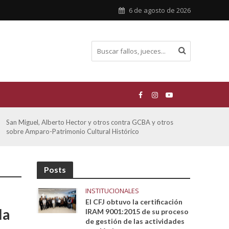
6 de agosto de 2026
De Morais, Oscar Antonio y otros y otros contra GCBA
Ferre
sobre amparo-habitacionales
otro
Posts
INSTITUCIONALES
El CFJ obtuvo la certificación
la
IRAM 9001:2015 de su proceso
de gestión de las actividades