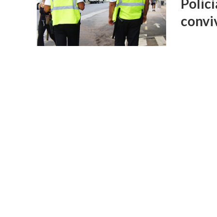
Policí
convi