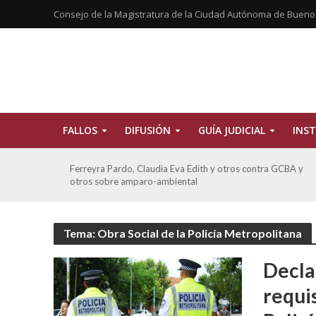
Consejo de la Magistratura de la Ciudad Autónoma de Bueno
FALLOS
DIFUSIÓN
GUÍA JUDICIAL
INST
CBA y
ATE contra GCBA sobre amparo – empleo publico otros
Tema: Obra Social de la Policía Metropolitana
Decla
requis