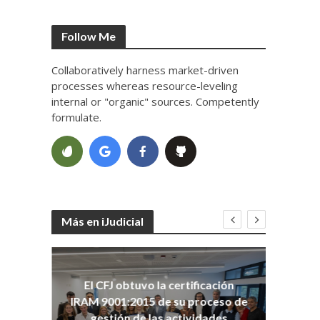
Follow Me
Collaboratively harness market-driven
processes whereas resource-leveling
internal or "organic" sources. Competently
formulate.
Más en iJudicial
oso
El CFJ obtuvo la certificación
n
Co
IRAM 9001:2015 de su proceso de
Ho
gestión de las actividades