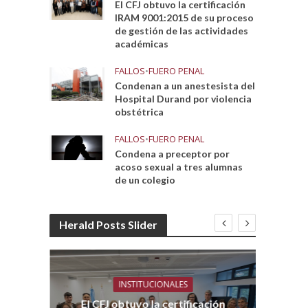
El CFJ obtuvo la certificación
IRAM 9001:2015 de su proceso
de gestión de las actividades
académicas
FALLOS
•
FUERO PENAL
Condenan a un anestesista del
Hospital Durand por violencia
obstétrica
FALLOS
•
FUERO PENAL
Condena a preceptor por
acoso sexual a tres alumnas
de un colegio
Herald Posts Slider
INSTITUCIONALES
El CFJ obtuvo la certificación