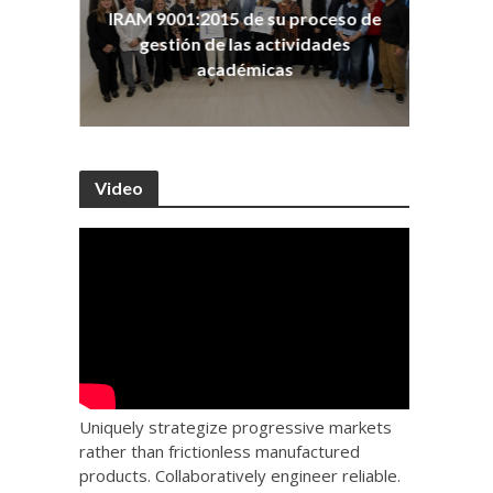
ña
Co
IRAM 9001:2015 de su proceso de
as
Ho
gestión de las actividades
académicas
Video
Uniquely strategize progressive markets
rather than frictionless manufactured
products. Collaboratively engineer reliable.