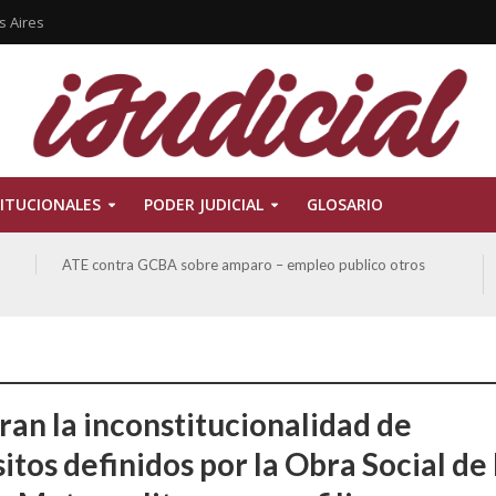
s Aires
ITUCIONALES
PODER JUDICIAL
GLOSARIO
San Miguel, Alberto Hector y otros contra GCBA y otros
sobre Amparo-Patrimonio Cultural Histórico
ran la inconstitucionalidad de
itos definidos por la Obra Social de 