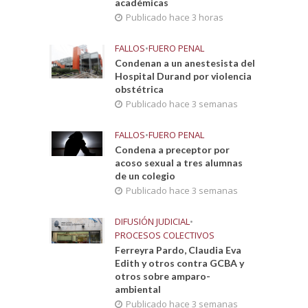
académicas
Publicado hace 3 horas
FALLOS
•
FUERO PENAL
Condenan a un anestesista del
Hospital Durand por violencia
obstétrica
Publicado hace 3 semanas
FALLOS
•
FUERO PENAL
Condena a preceptor por
acoso sexual a tres alumnas
de un colegio
Publicado hace 3 semanas
DIFUSIÓN JUDICIAL
•
PROCESOS COLECTIVOS
Ferreyra Pardo, Claudia Eva
Edith y otros contra GCBA y
otros sobre amparo-
ambiental
Publicado hace 3 semanas