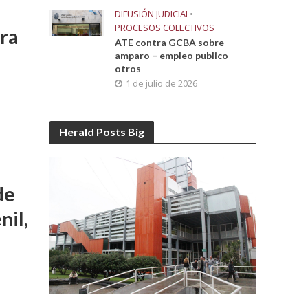
DIFUSIÓN JUDICIAL
•
PROCESOS COLECTIVOS
era
ATE contra GCBA sobre
amparo – empleo publico
otros
1 de julio de 2026
Herald Posts Big
de
nil,