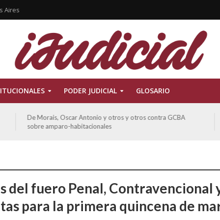
s Aires
ITUCIONALES
PODER JUDICIAL
GLOSARIO
Ferreyra Pardo, Claudia Eva Edith y otros contra GCBA y
otros sobre amparo-ambiental
s del fuero Penal, Contravencional 
ltas para la primera quincena de ma