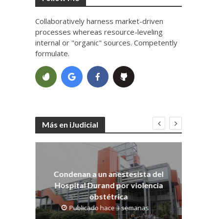
Collaboratively harness market-driven
processes whereas resource-leveling
internal or "organic" sources. Competently
formulate.
Más en iJudicial
Co
dith
os
Condenan a un anestesista del
Hospital Durand por violencia
obstétrica
Publicado hace 3 semanas