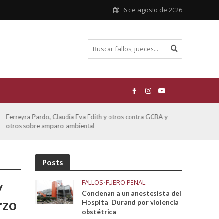
6 de agosto de 2026
ATE contra GCBA sobre amparo – empleo publico otros
San M
sobre
Posts
FALLOS
•
FUERO PENAL
y
Condenan a un anestesista del
rzo
Hospital Durand por violencia
obstétrica