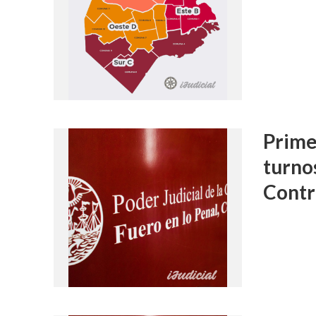
Prime
turno
Contr