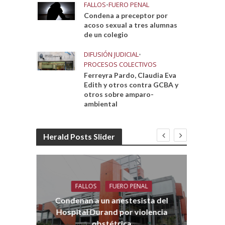
FALLOS
•
FUERO PENAL
Condena a preceptor por
acoso sexual a tres alumnas
de un colegio
DIFUSIÓN JUDICIAL
•
PROCESOS COLECTIVOS
Ferreyra Pardo, Claudia Eva
Edith y otros contra GCBA y
otros sobre amparo-
ambiental
Herald Posts Slider
FALLOS
FUERO PENAL
Co
aro
Condenan a un anestesista del
Hospital Durand por violencia
obstétrica