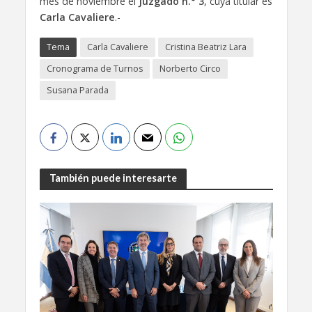
mes de noviembre el
Juzgado n.° 3
, cuya titular es
Carla Cavaliere
.-
Tema
Carla Cavaliere
Cristina Beatriz Lara
Cronograma de Turnos
Norberto Circo
Susana Parada
También puede interesarte