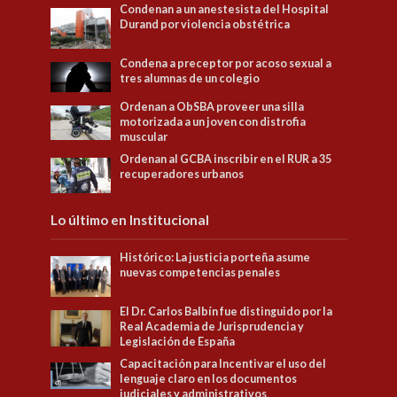
Condenan a un anestesista del Hospital
Durand por violencia obstétrica
Condena a preceptor por acoso sexual a
tres alumnas de un colegio
Ordenan a ObSBA proveer una silla
motorizada a un joven con distrofia
muscular
Ordenan al GCBA inscribir en el RUR a 35
recuperadores urbanos
Lo último en Institucional
Histórico: La justicia porteña asume
nuevas competencias penales
El Dr. Carlos Balbín fue distinguido por la
Real Academia de Jurisprudencia y
Legislación de España
Capacitación para Incentivar el uso del
lenguaje claro en los documentos
judiciales y administrativos