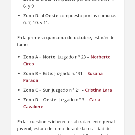
8, y 9;
Zona D:
al
Oeste
compuesto por las comunas
6, 7, 10, y 11.
En la
primera quincena de octubre,
estarán de
turno:
Zona A – Norte
: Juzgado n.º 23 –
Norberto
Circo
Zona B – Este
: Juzgado n.º 31 –
Susana
Parada
Zona C – Sur
: Juzgado n.º 21 –
Cristina Lara
Zona D – Oeste
: Juzgado n.º 3 –
Carla
Cavaliere
En las cuestiones inherentes al tratamiento
penal
juvenil,
estará de turno durante la totalidad del