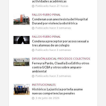
actividades académicas
Publicado hace 21 horas
FALLOS
•
FUERO PENAL
Condenan a un anestesista del Hospital
Durand por violencia obstétrica
Publicado hace 3 semanas
FALLOS
•
FUERO PENAL
Condena a preceptor por acoso sexual a
tres alumnas de un colegio
Publicado hace 3 semanas
DIFUSIÓN JUDICIAL
•
PROCESOS COLECTIVOS
Ferreyra Pardo, Claudia Eva Edith y otros
contra GCBA y otros sobre amparo-
ambiental
Publicado hace 3 semanas
INSTITUCIONALES
Histórico: La justicia porteña asume
nuevas competencias penales
3 de julio de 2026