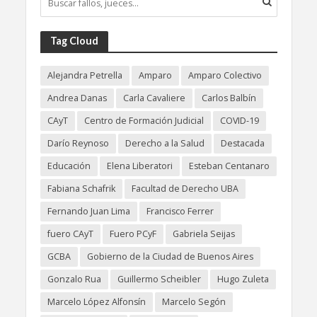
Tag Cloud
Alejandra Petrella
Amparo
Amparo Colectivo
Andrea Danas
Carla Cavaliere
Carlos Balbín
CAyT
Centro de Formación Judicial
COVID-19
Darío Reynoso
Derecho a la Salud
Destacada
Educación
Elena Liberatori
Esteban Centanaro
Fabiana Schafrik
Facultad de Derecho UBA
Fernando Juan Lima
Francisco Ferrer
fuero CAyT
Fuero PCyF
Gabriela Seijas
GCBA
Gobierno de la Ciudad de Buenos Aires
Gonzalo Rua
Guillermo Scheibler
Hugo Zuleta
Marcelo López Alfonsín
Marcelo Segón