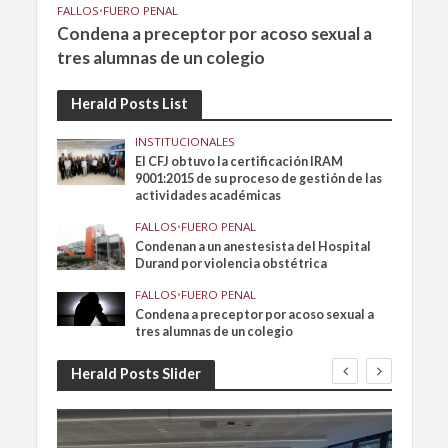
FALLOS
•
FUERO PENAL
Condena a preceptor por acoso sexual a
tres alumnas de un colegio
Herald Posts List
INSTITUCIONALES
El CFJ obtuvo la certificación IRAM
9001:2015 de su proceso de gestión de las
actividades académicas
FALLOS
•
FUERO PENAL
Condenan a un anestesista del Hospital
Durand por violencia obstétrica
FALLOS
•
FUERO PENAL
Condena a preceptor por acoso sexual a
tres alumnas de un colegio
Herald Posts Slider