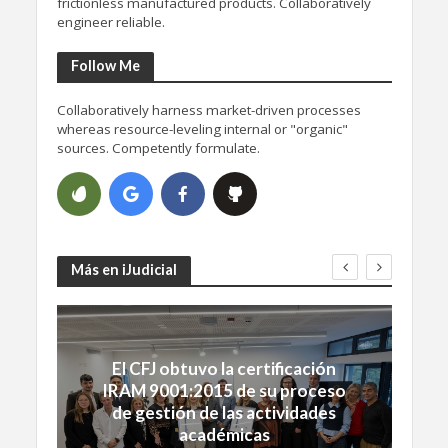
frictionless manufactured products. Collaboratively
engineer reliable.
Follow Me
Collaboratively harness market-driven processes
whereas resource-leveling internal or "organic"
sources. Competently formulate.
Más en iJudicial
El CFJ obtuvo la certificación
IRAM 9001:2015 de su proceso
de gestión de las actividades
académicas