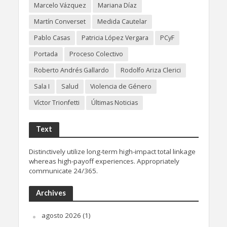
Marcelo Vázquez
Mariana Díaz
Martín Converset
Medida Cautelar
Pablo Casas
Patricia López Vergara
PCyF
Portada
Proceso Colectivo
Roberto Andrés Gallardo
Rodolfo Ariza Clerici
Sala I
Salud
Violencia de Género
Víctor Trionfetti
Últimas Noticias
Text
Distinctively utilize long-term high-impact total linkage
whereas high-payoff experiences. Appropriately
communicate 24/365.
Archives
agosto 2026
(1)