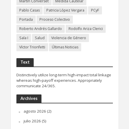
Martín Converset
Medida Cautelar
Pablo Casas
Patricia López Vergara
PCyF
Portada
Proceso Colectivo
Roberto Andrés Gallardo
Rodolfo Ariza Clerici
Sala I
Salud
Violencia de Género
Víctor Trionfetti
Últimas Noticias
Text
Distinctively utilize long-term high-impact total linkage
whereas high-payoff experiences. Appropriately
communicate 24/365.
Archives
agosto 2026
(2)
julio 2026
(5)