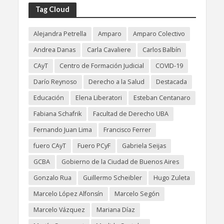
Tag Cloud
Alejandra Petrella
Amparo
Amparo Colectivo
Andrea Danas
Carla Cavaliere
Carlos Balbín
CAyT
Centro de Formación Judicial
COVID-19
Darío Reynoso
Derecho a la Salud
Destacada
Educación
Elena Liberatori
Esteban Centanaro
Fabiana Schafrik
Facultad de Derecho UBA
Fernando Juan Lima
Francisco Ferrer
fuero CAyT
Fuero PCyF
Gabriela Seijas
GCBA
Gobierno de la Ciudad de Buenos Aires
Gonzalo Rua
Guillermo Scheibler
Hugo Zuleta
Marcelo López Alfonsín
Marcelo Segón
Marcelo Vázquez
Mariana Díaz