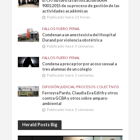
El CFJ obtuvo la certificación IRAM
9001:2015 de su proceso de gestión de las
actividades académicas
Publicado hace 23 horas
FALLOS
•
FUERO PENAL
Condenan a un anestesista del Hospital
Durand por violencia obstétrica
Publicado hace 3 semanas
FALLOS
•
FUERO PENAL
Condena a preceptor por acoso sexual a
tres alumnas de un colegio
Publicado hace 3 semanas
DIFUSIÓN JUDICIAL
•
PROCESOS COLECTIVOS
Ferreyra Pardo, Claudia Eva Edith y otros
contra GCBA y otros sobre amparo-
ambiental
Publicado hace 3 semanas
Herald Posts Big