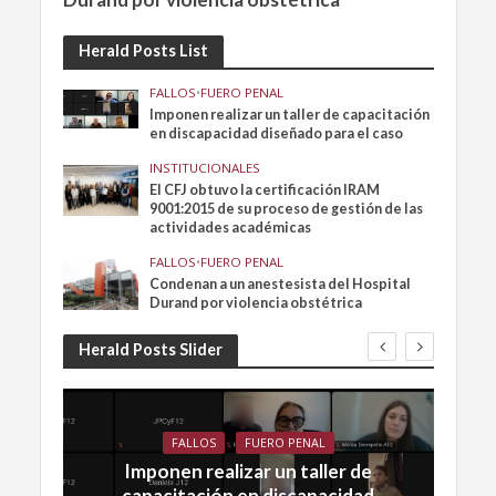
Herald Posts List
FALLOS
•
FUERO PENAL
Imponen realizar un taller de capacitación
en discapacidad diseñado para el caso
INSTITUCIONALES
El CFJ obtuvo la certificación IRAM
9001:2015 de su proceso de gestión de las
actividades académicas
FALLOS
•
FUERO PENAL
Condenan a un anestesista del Hospital
Durand por violencia obstétrica
Herald Posts Slider
FALLOS
FUERO PENAL
Imponen realizar un taller de
capacitación en discapacidad