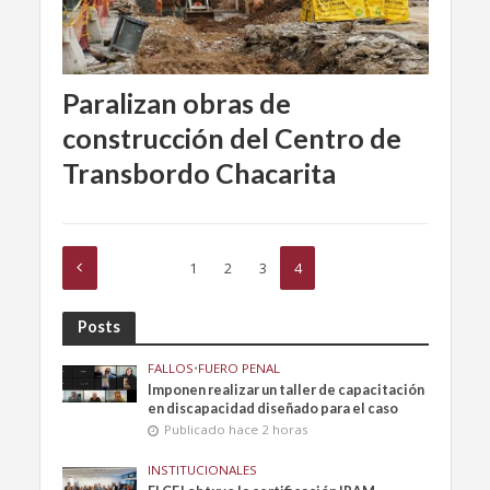
Paralizan obras de
construcción del Centro de
Transbordo Chacarita
1
2
3
4
Posts
FALLOS
•
FUERO PENAL
Imponen realizar un taller de capacitación
en discapacidad diseñado para el caso
Publicado hace 2 horas
INSTITUCIONALES