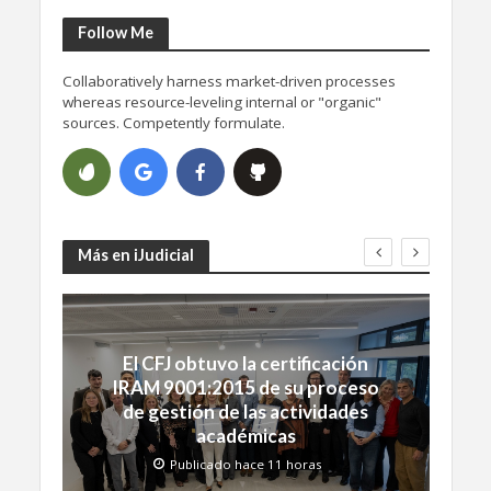
Follow Me
Collaboratively harness market-driven processes
whereas resource-leveling internal or "organic"
sources. Competently formulate.
Más en iJudicial
El CFJ obtuvo la certificación
IRAM 9001:2015 de su proceso
de gestión de las actividades
académicas
Publicado hace 11 horas