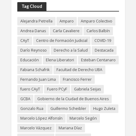
Tag Cloud
Alejandra Petrella
Amparo
Amparo Colectivo
Andrea Danas
Carla Cavaliere
Carlos Balbín
CAyT
Centro de Formación Judicial
COVID-19
Darío Reynoso
Derecho a la Salud
Destacada
Educación
Elena Liberatori
Esteban Centanaro
Fabiana Schafrik
Facultad de Derecho UBA
Fernando Juan Lima
Francisco Ferrer
fuero CAyT
Fuero PCyF
Gabriela Seijas
GCBA
Gobierno de la Ciudad de Buenos Aires
Gonzalo Rua
Guillermo Scheibler
Hugo Zuleta
Marcelo López Alfonsín
Marcelo Segón
Marcelo Vázquez
Mariana Díaz