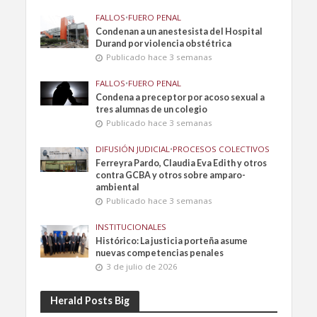
FALLOS
•
FUERO PENAL
Condenan a un anestesista del Hospital
Durand por violencia obstétrica
Publicado hace 3 semanas
FALLOS
•
FUERO PENAL
Condena a preceptor por acoso sexual a
tres alumnas de un colegio
Publicado hace 3 semanas
DIFUSIÓN JUDICIAL
•
PROCESOS COLECTIVOS
Ferreyra Pardo, Claudia Eva Edith y otros
contra GCBA y otros sobre amparo-
ambiental
Publicado hace 3 semanas
INSTITUCIONALES
Histórico: La justicia porteña asume
nuevas competencias penales
3 de julio de 2026
Herald Posts Big