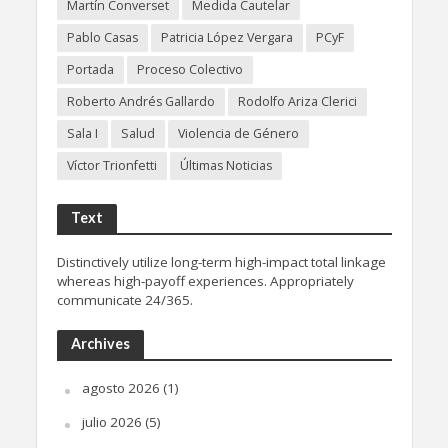
Martín Converset
Medida Cautelar
Pablo Casas
Patricia López Vergara
PCyF
Portada
Proceso Colectivo
Roberto Andrés Gallardo
Rodolfo Ariza Clerici
Sala I
Salud
Violencia de Género
Víctor Trionfetti
Últimas Noticias
Text
Distinctively utilize long-term high-impact total linkage
whereas high-payoff experiences. Appropriately
communicate 24/365.
Archives
agosto 2026
(1)
julio 2026
(5)