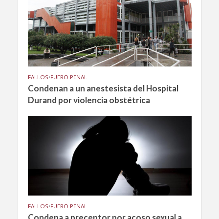
FALLOS
•
FUERO PENAL
Condenan a un anestesista del Hospital
Durand por violencia obstétrica
FALLOS
•
FUERO PENAL
Condena a preceptor por acoso sexual a