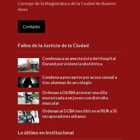
Consejo de la Magistratura de la Ciudad de Buenos
Aires
Contacto
Fallos de la Justicia de la Ciudad
Condenan a un anestesista del Hospital
Durand por violencia obstétrica
Condena a preceptor por acoso sexual a
tres alumnas de un colegio
Ordenan a ObSBA proveer una silla
motorizada a un joven con distrofia
muscular
Ordenan al GCBA inscribir en el RUR a 35
recuperadores urbanos
Lo último en Institucional