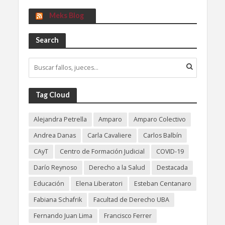
Meks Blog
Search
Tag Cloud
Alejandra Petrella
Amparo
Amparo Colectivo
Andrea Danas
Carla Cavaliere
Carlos Balbín
CAyT
Centro de Formación Judicial
COVID-19
Darío Reynoso
Derecho a la Salud
Destacada
Educación
Elena Liberatori
Esteban Centanaro
Fabiana Schafrik
Facultad de Derecho UBA
Fernando Juan Lima
Francisco Ferrer