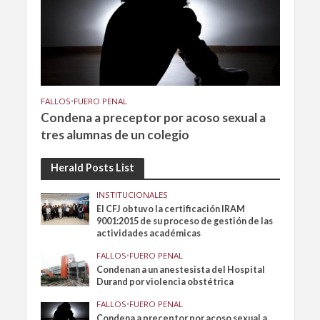
FALLOS
•
FUERO PENAL
Condena a preceptor por acoso sexual a
tres alumnas de un colegio
Herald Posts List
INSTITUCIONALES
El CFJ obtuvo la certificación IRAM
9001:2015 de su proceso de gestión de las
actividades académicas
FALLOS
•
FUERO PENAL
Condenan a un anestesista del Hospital
Durand por violencia obstétrica
FALLOS
•
FUERO PENAL
Condena a preceptor por acoso sexual a