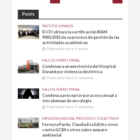
Posts
INSTITUCIONALES
El CFJ obtuvo la certificación IRAM
9001:2015 de su proceso de gestión de las
actividades académicas
Publicado hace 6 horas
FALLOS
•
FUERO PENAL
Condenan a un anestesista del Hospital
Durand por violencia obstétrica
Publicado hace 3 semanas
FALLOS
•
FUERO PENAL
Condena a preceptor por acoso sexual a
tres alumnas de un colegio
Publicado hace 3 semanas
DIFUSIÓN JUDICIAL
•
PROCESOS COLECTIVOS
Ferreyra Pardo, Claudia Eva Edith y otros
contra GCBA y otros sobre amparo-
ambiental