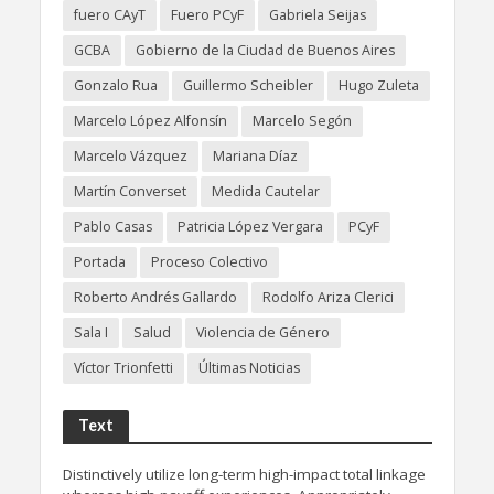
fuero CAyT
Fuero PCyF
Gabriela Seijas
GCBA
Gobierno de la Ciudad de Buenos Aires
Gonzalo Rua
Guillermo Scheibler
Hugo Zuleta
Marcelo López Alfonsín
Marcelo Segón
Marcelo Vázquez
Mariana Díaz
Martín Converset
Medida Cautelar
Pablo Casas
Patricia López Vergara
PCyF
Portada
Proceso Colectivo
Roberto Andrés Gallardo
Rodolfo Ariza Clerici
Sala I
Salud
Violencia de Género
Víctor Trionfetti
Últimas Noticias
Text
Distinctively utilize long-term high-impact total linkage