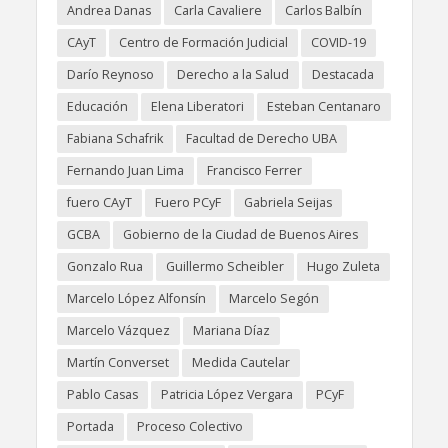
Andrea Danas
Carla Cavaliere
Carlos Balbín
CAyT
Centro de Formación Judicial
COVID-19
Darío Reynoso
Derecho a la Salud
Destacada
Educación
Elena Liberatori
Esteban Centanaro
Fabiana Schafrik
Facultad de Derecho UBA
Fernando Juan Lima
Francisco Ferrer
fuero CAyT
Fuero PCyF
Gabriela Seijas
GCBA
Gobierno de la Ciudad de Buenos Aires
Gonzalo Rua
Guillermo Scheibler
Hugo Zuleta
Marcelo López Alfonsín
Marcelo Segón
Marcelo Vázquez
Mariana Díaz
Martín Converset
Medida Cautelar
Pablo Casas
Patricia López Vergara
PCyF
Portada
Proceso Colectivo