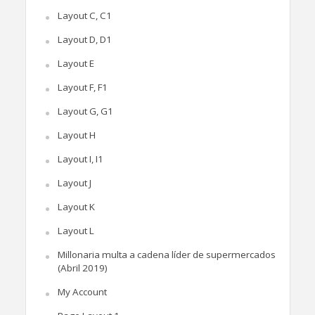
Layout C, C1
Layout D, D1
Layout E
Layout F, F1
Layout G, G1
Layout H
Layout I, I1
Layout J
Layout K
Layout L
Millonaria multa a cadena líder de supermercados
(Abril 2019)
My Account