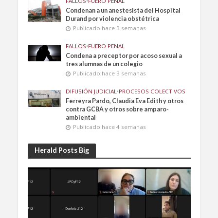
FALLOS
•
FUERO PENAL
Condenan a un anestesista del Hospital
Durand por violencia obstétrica
Publicado hace 3 semanas
FALLOS
•
FUERO PENAL
Condena a preceptor por acoso sexual a
tres alumnas de un colegio
Publicado hace 3 semanas
DIFUSIÓN JUDICIAL
•
PROCESOS COLECTIVOS
Ferreyra Pardo, Claudia Eva Edith y otros
contra GCBA y otros sobre amparo-
ambiental
Publicado hace 4 semanas
Herald Posts Big