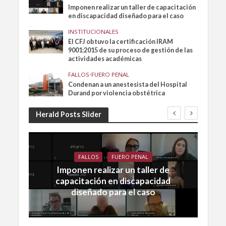
Imponen realizar un taller de capacitación
en discapacidad diseñado para el caso
INSTITUCIONALES
El CFJ obtuvo la certificación IRAM
9001:2015 de su proceso de gestión de las
actividades académicas
FALLOS
•
FUERO PENAL
Condenan a un anestesista del Hospital
Durand por violencia obstétrica
Herald Posts Slider
FALLOS
FUERO PENAL
Imponen realizar un taller de
capacitación en discapacidad
diseñado para el caso