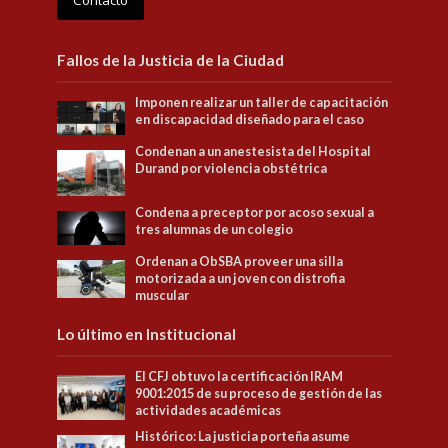
Fallos de la Justicia de la Ciudad
Imponen realizar un taller de capacitación
en discapacidad diseñado para el caso
Condenan a un anestesista del Hospital
Durand por violencia obstétrica
Condena a preceptor por acoso sexual a
tres alumnas de un colegio
Ordenan a ObSBA proveer una silla
motorizada a un joven con distrofia
muscular
Lo último en Institucional
El CFJ obtuvo la certificación IRAM
9001:2015 de su proceso de gestión de las
actividades académicas
Histórico: La justicia porteña asume