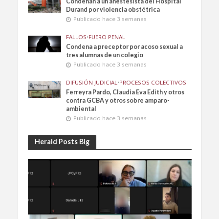
Condenan a un anestesista del Hospital
Durand por violencia obstétrica
Publicado hace 3 semanas
FALLOS
•
FUERO PENAL
Condena a preceptor por acoso sexual a
tres alumnas de un colegio
Publicado hace 3 semanas
DIFUSIÓN JUDICIAL
•
PROCESOS COLECTIVOS
Ferreyra Pardo, Claudia Eva Edith y otros
contra GCBA y otros sobre amparo-
ambiental
Publicado hace 3 semanas
Herald Posts Big