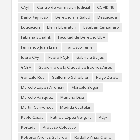
CAyT
Centro de Formación Judicial
COVID-19
Darío Reynoso
Derecho a la Salud
Destacada
Educación
Elena Liberatori
Esteban Centanaro
Fabiana Schafrik
Facultad de Derecho UBA
Fernando Juan Lima
Francisco Ferrer
fuero CAyT
Fuero PCyF
Gabriela Seijas
GCBA
Gobierno de la Ciudad de Buenos Aires
Gonzalo Rua
Guillermo Scheibler
Hugo Zuleta
Marcelo López Alfonsín
Marcelo Segón
Marcelo Vázquez
Mariana Díaz
Martín Converset
Medida Cautelar
Pablo Casas
Patricia López Vergara
PCyF
Portada
Proceso Colectivo
Roberto Andrés Gallardo
Rodolfo Ariza Clerici