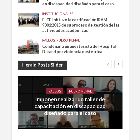
en discapacidad diseñado para el caso
INSTITUCIONALES
El CFJ obtuvo la certificación IRAM
9001:2015 de su proceso de gestión de las
actividades académicas
FALLOS
•
FUERO PENAL
Condenan a un anestesista del Hospital
Durand por violencia obstétrica
Herald Posts Slider
FALLOS
FUERO PENAL
Imponen realizar un taller de
capacitación en discapacidad
diseñado para el caso