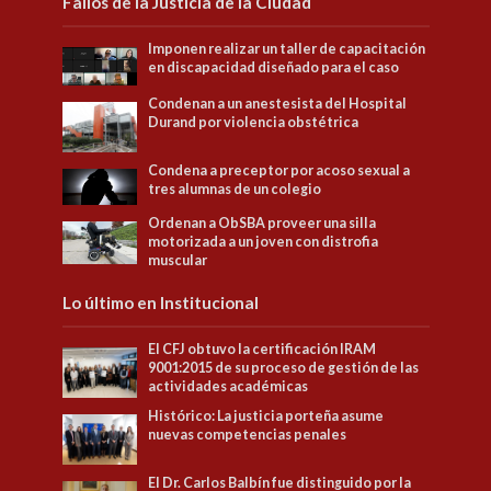
Fallos de la Justicia de la Ciudad
Imponen realizar un taller de capacitación
en discapacidad diseñado para el caso
Condenan a un anestesista del Hospital
Durand por violencia obstétrica
Condena a preceptor por acoso sexual a
tres alumnas de un colegio
Ordenan a ObSBA proveer una silla
motorizada a un joven con distrofia
muscular
Lo último en Institucional
El CFJ obtuvo la certificación IRAM
9001:2015 de su proceso de gestión de las
actividades académicas
Histórico: La justicia porteña asume
nuevas competencias penales
El Dr. Carlos Balbín fue distinguido por la