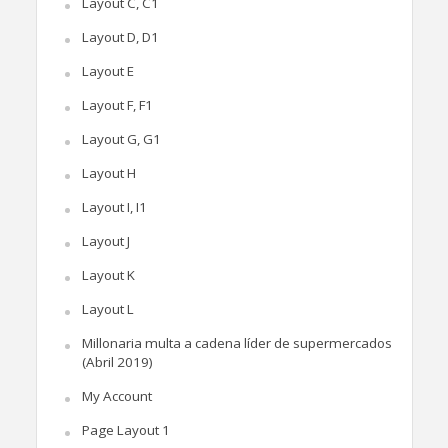
Layout C, C1
Layout D, D1
Layout E
Layout F, F1
Layout G, G1
Layout H
Layout I, I1
Layout J
Layout K
Layout L
Millonaria multa a cadena líder de supermercados
(Abril 2019)
My Account
Page Layout 1