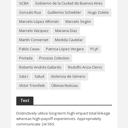
GCBA
Gobierno de la Ciudad de Buenos Aires
Gonzalo Rua
Guillermo Scheibler
Hugo Zuleta
Marcelo López Alfonsín
Marcelo Segón
Marcelo Vázquez
Mariana Díaz
Martín Converset
Medida Cautelar
Pablo Casas
Patricia López Vergara
PCyF
Portada
Proceso Colectivo
Roberto Andrés Gallardo
Rodolfo Ariza Clerici
Sala I
Salud
Violencia de Género
Víctor Trionfetti
Últimas Noticias
Text
Distinctively utilize long-term high-impact total linkage
whereas high-payoff experiences. Appropriately
communicate 24/365.