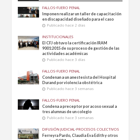
FALLOS
•
FUERO PENAL
Imponen realizar un taller de capacitación
en discapacidad diseñado para el caso
Publicado hace 2 días
INSTITUCIONALES
El CFJ obtuvo la certificación IRAM
9001:2015 de su proceso de gestión de las
actividades académicas
Publicado hace 3 días
FALLOS
•
FUERO PENAL
Condenan a un anestesista del Hospital
Durand por violencia obstétrica
Publicado hace 3 semanas
FALLOS
•
FUERO PENAL
Condena a preceptor por acoso sexual a
tres alumnas de un colegio
Publicado hace 3 semanas
DIFUSIÓN JUDICIAL
•
PROCESOS COLECTIVOS
Ferreyra Pardo, Claudia Eva Edith y otros