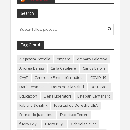
Search
Tag Cloud
Alejandra Petrella
Amparo
Amparo Colectivo
Andrea Danas
Carla Cavaliere
Carlos Balbín
CAyT
Centro de Formación Judicial
COVID-19
Darío Reynoso
Derecho a la Salud
Destacada
Educación
Elena Liberatori
Esteban Centanaro
Fabiana Schafrik
Facultad de Derecho UBA
Fernando Juan Lima
Francisco Ferrer
fuero CAyT
Fuero PCyF
Gabriela Seijas