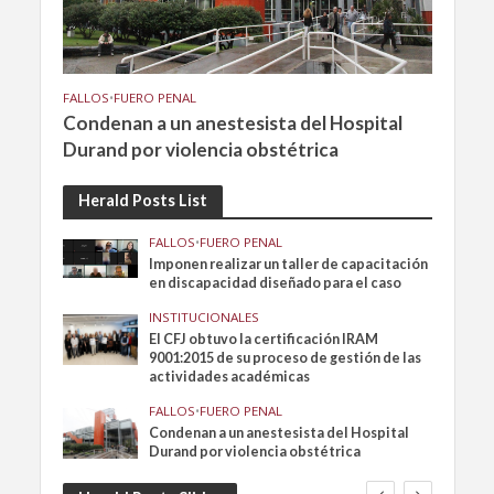
FALLOS
•
FUERO PENAL
Condenan a un anestesista del Hospital
Durand por violencia obstétrica
Herald Posts List
FALLOS
•
FUERO PENAL
Imponen realizar un taller de capacitación
en discapacidad diseñado para el caso
INSTITUCIONALES
El CFJ obtuvo la certificación IRAM
9001:2015 de su proceso de gestión de las
actividades académicas
FALLOS
•
FUERO PENAL
Condenan a un anestesista del Hospital
Durand por violencia obstétrica