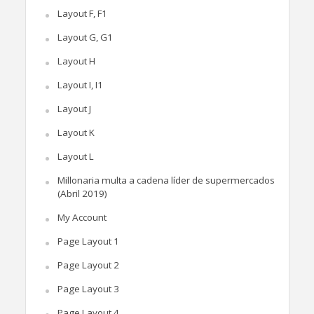
Layout F, F1
Layout G, G1
Layout H
Layout I, I1
Layout J
Layout K
Layout L
Millonaria multa a cadena líder de supermercados
(Abril 2019)
My Account
Page Layout 1
Page Layout 2
Page Layout 3
Page Layout 4