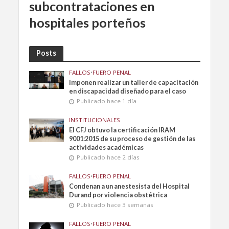
subcontrataciones en
hospitales porteños
Posts
FALLOS
•
FUERO PENAL
Imponen realizar un taller de capacitación
en discapacidad diseñado para el caso
Publicado hace 1 día
INSTITUCIONALES
El CFJ obtuvo la certificación IRAM
9001:2015 de su proceso de gestión de las
actividades académicas
Publicado hace 2 días
FALLOS
•
FUERO PENAL
Condenan a un anestesista del Hospital
Durand por violencia obstétrica
Publicado hace 3 semanas
FALLOS
•
FUERO PENAL