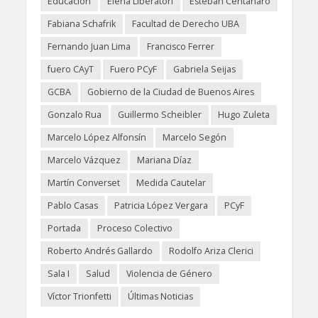
Educación
Elena Liberatori
Esteban Centanaro
Fabiana Schafrik
Facultad de Derecho UBA
Fernando Juan Lima
Francisco Ferrer
fuero CAyT
Fuero PCyF
Gabriela Seijas
GCBA
Gobierno de la Ciudad de Buenos Aires
Gonzalo Rua
Guillermo Scheibler
Hugo Zuleta
Marcelo López Alfonsín
Marcelo Segón
Marcelo Vázquez
Mariana Díaz
Martín Converset
Medida Cautelar
Pablo Casas
Patricia López Vergara
PCyF
Portada
Proceso Colectivo
Roberto Andrés Gallardo
Rodolfo Ariza Clerici
Sala I
Salud
Violencia de Género
Víctor Trionfetti
Últimas Noticias