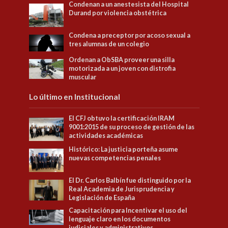
Condenan a un anestesista del Hospital
Durand por violencia obstétrica
Condena a preceptor por acoso sexual a
tres alumnas de un colegio
Ordenan a ObSBA proveer una silla
motorizada a un joven con distrofia
muscular
Lo último en Institucional
El CFJ obtuvo la certificación IRAM
9001:2015 de su proceso de gestión de las
actividades académicas
Histórico: La justicia porteña asume
nuevas competencias penales
El Dr. Carlos Balbín fue distinguido por la
Real Academia de Jurisprudencia y
Legislación de España
Capacitación para Incentivar el uso del
lenguaje claro en los documentos
judiciales y administrativos