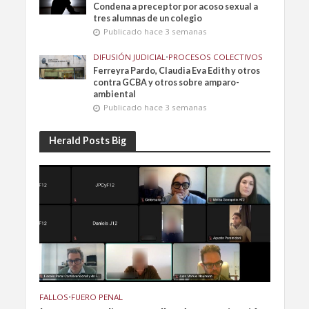
Condena a preceptor por acoso sexual a
tres alumnas de un colegio
Publicado hace 3 semanas
DIFUSIÓN JUDICIAL
•
PROCESOS COLECTIVOS
Ferreyra Pardo, Claudia Eva Edith y otros
contra GCBA y otros sobre amparo-
ambiental
Publicado hace 3 semanas
Herald Posts Big
FALLOS
•
FUERO PENAL