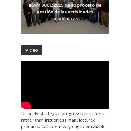
ña
Co
IRAM 9001:2015 de su proceso de
as
Ho
gestión de las actividades
académicas
Video
Uniquely strategize progressive markets
rather than frictionless manufactured
products. Collaboratively engineer reliable.