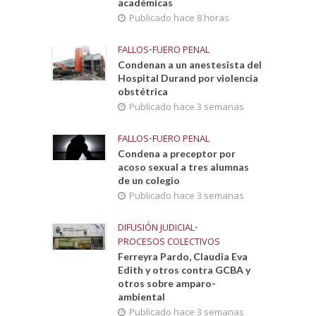
académicas
Publicado hace 8 horas
FALLOS
•
FUERO PENAL
Condenan a un anestesista del
Hospital Durand por violencia
obstétrica
Publicado hace 3 semanas
FALLOS
•
FUERO PENAL
Condena a preceptor por
acoso sexual a tres alumnas
de un colegio
Publicado hace 3 semanas
DIFUSIÓN JUDICIAL
•
PROCESOS COLECTIVOS
Ferreyra Pardo, Claudia Eva
Edith y otros contra GCBA y
otros sobre amparo-
ambiental
Publicado hace 3 semanas