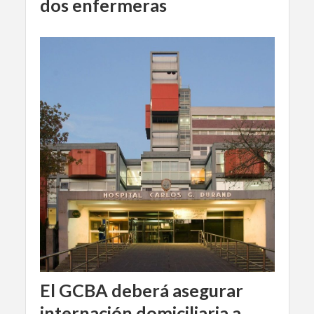
dos enfermeras
El GCBA deberá asegurar
internación domiciliaria a