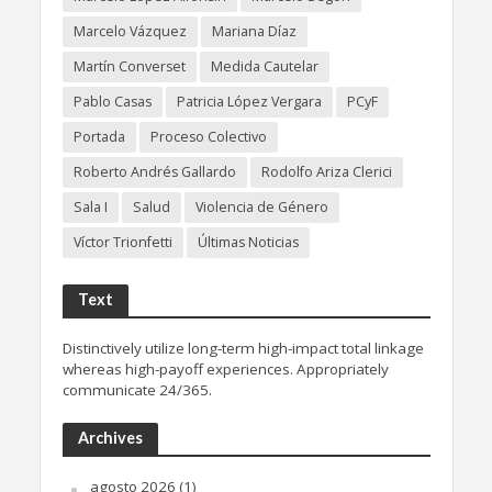
Marcelo Vázquez
Mariana Díaz
Martín Converset
Medida Cautelar
Pablo Casas
Patricia López Vergara
PCyF
Portada
Proceso Colectivo
Roberto Andrés Gallardo
Rodolfo Ariza Clerici
Sala I
Salud
Violencia de Género
Víctor Trionfetti
Últimas Noticias
Text
Distinctively utilize long-term high-impact total linkage
whereas high-payoff experiences. Appropriately
communicate 24/365.
Archives
agosto 2026
(1)