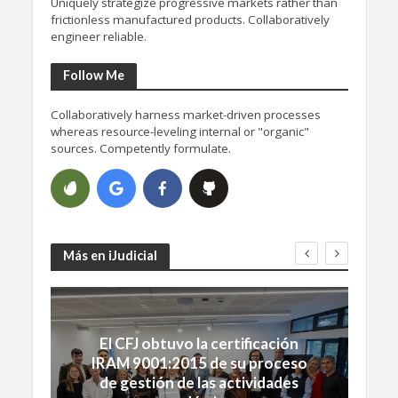
Uniquely strategize progressive markets rather than
frictionless manufactured products. Collaboratively
engineer reliable.
Follow Me
Collaboratively harness market-driven processes
whereas resource-leveling internal or "organic"
sources. Competently formulate.
Más en iJudicial
El CFJ obtuvo la certificación
IRAM 9001:2015 de su proceso
de gestión de las actividades