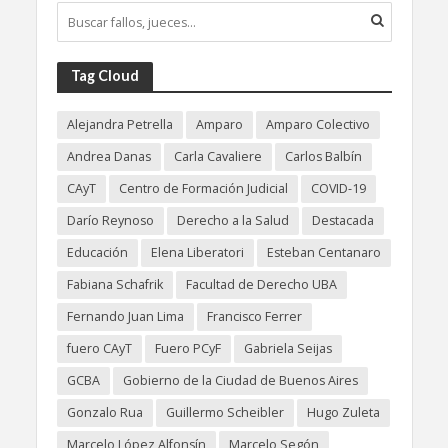
Tag Cloud
Alejandra Petrella
Amparo
Amparo Colectivo
Andrea Danas
Carla Cavaliere
Carlos Balbín
CAyT
Centro de Formación Judicial
COVID-19
Darío Reynoso
Derecho a la Salud
Destacada
Educación
Elena Liberatori
Esteban Centanaro
Fabiana Schafrik
Facultad de Derecho UBA
Fernando Juan Lima
Francisco Ferrer
fuero CAyT
Fuero PCyF
Gabriela Seijas
GCBA
Gobierno de la Ciudad de Buenos Aires
Gonzalo Rua
Guillermo Scheibler
Hugo Zuleta
Marcelo López Alfonsín
Marcelo Segón