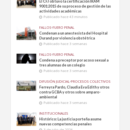
El CFJ obtuvo la certificación IRAM
9001:2015 de su proceso de gestión de las
actividades académicas
Publicado hace 43 minutos
FALLOS
•
FUERO PENAL
Condenan a un anestesista del Hospital
Durand por violencia obstétrica
Publicado hace 3 semanas
FALLOS
•
FUERO PENAL
Condena a preceptor por acoso sexual a
tres alumnas de un colegio
Publicado hace 3 semanas
DIFUSIÓN JUDICIAL
•
PROCESOS COLECTIVOS
Ferreyra Pardo, Claudia Eva Edith y otros
contra GCBA y otros sobre amparo-
ambiental
Publicado hace 3 semanas
INSTITUCIONALES
Histórico: La justicia porteña asume
nuevas competencias penales
3 de julio de 2026