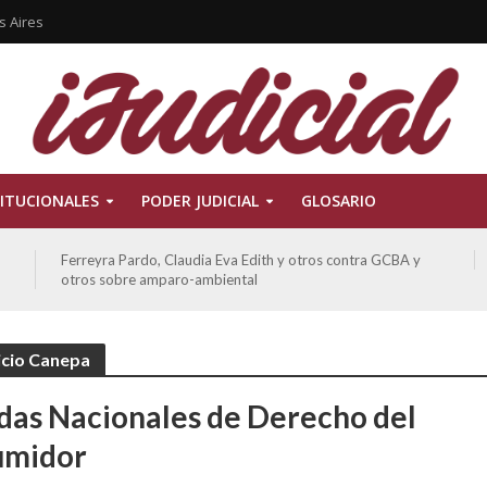
s Aires
ITUCIONALES
PODER JUDICIAL
GLOSARIO
ATE contra GCBA sobre amparo – empleo publico otros
icio Canepa
das Nacionales de Derecho del
umidor