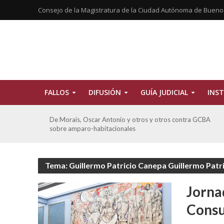
Consejo de la Magistratura de la Ciudad Autónoma de Bueno
FALLOS
DIFUSIÓN
GUÍA JUDICIAL
INST
CBA
Ferreyra Pardo, Claudia Eva Edith y otros contra GCBA y
otros sobre amparo-ambiental
Tema: Guillermo Patricio Canepa Guillermo Patr
Jorna
Cons