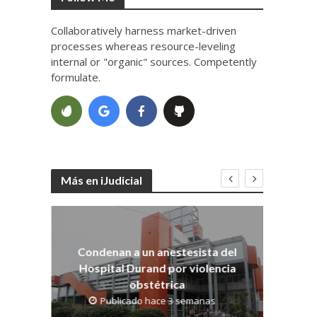
Collaboratively harness market-driven
processes whereas resource-leveling
internal or "organic" sources. Competently
formulate.
Más en iJudicial
Co
dith
os
Condenan a un anestesista del
Hospital Durand por violencia
obstétrica
Publicado hace 3 semanas