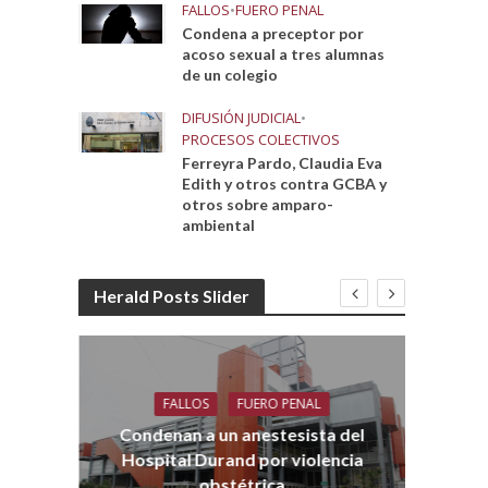
FALLOS
•
FUERO PENAL
Condena a preceptor por
acoso sexual a tres alumnas
de un colegio
DIFUSIÓN JUDICIAL
•
PROCESOS COLECTIVOS
Ferreyra Pardo, Claudia Eva
Edith y otros contra GCBA y
otros sobre amparo-
ambiental
Herald Posts Slider
FALLOS
FUERO PENAL
Co
aro
Condenan a un anestesista del
Hospital Durand por violencia
obstétrica