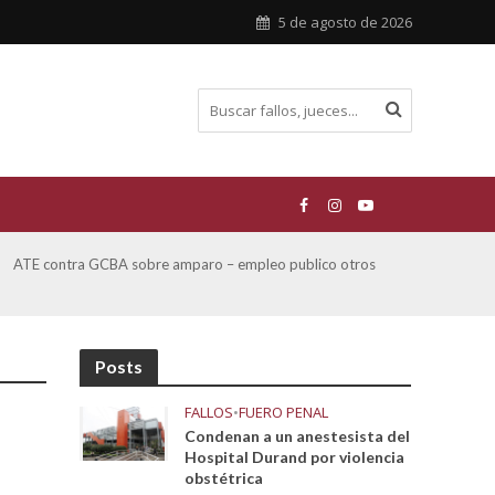
5 de agosto de 2026
San Miguel, Alberto Hector y otros contra GCBA y otros
De Mo
sobre Amparo-Patrimonio Cultural Histórico
sobr
Posts
FALLOS
•
FUERO PENAL
Condenan a un anestesista del
Hospital Durand por violencia
obstétrica