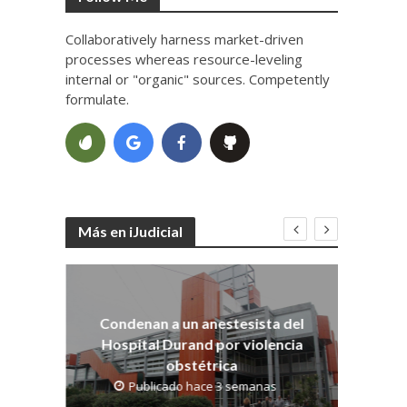
Collaboratively harness market-driven
processes whereas resource-leveling
internal or "organic" sources. Competently
formulate.
Más en iJudicial
Co
dith
os
Condenan a un anestesista del
Hospital Durand por violencia
obstétrica
Publicado hace 3 semanas