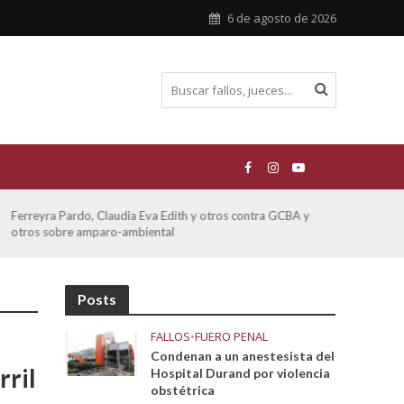
6 de agosto de 2026
ATE contra GCBA sobre amparo – empleo publico otros
San M
sobre
Posts
FALLOS
•
FUERO PENAL
Condenan a un anestesista del
rril
Hospital Durand por violencia
obstétrica