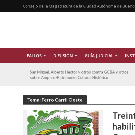
Consejo de la Magistratura de la Ciudad Autónoma de Bueno
FALLOS
DIFUSIÓN
GUÍA JUDICIAL
INST
tros
De Morais, Oscar Antonio y otros y otros contra GCBA
sobre amparo-habitacionales
Tema: Ferro Carril Oeste
Treint
habili