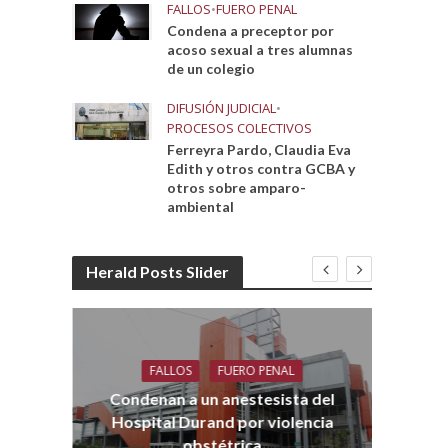
FALLOS
•
FUERO PENAL
Condena a preceptor por
acoso sexual a tres alumnas
de un colegio
DIFUSIÓN JUDICIAL
•
PROCESOS COLECTIVOS
Ferreyra Pardo, Claudia Eva
Edith y otros contra GCBA y
otros sobre amparo-
ambiental
Herald Posts Slider
FALLOS
FUERO PENAL
Co
aro
Condenan a un anestesista del
Hospital Durand por violencia
obstétrica