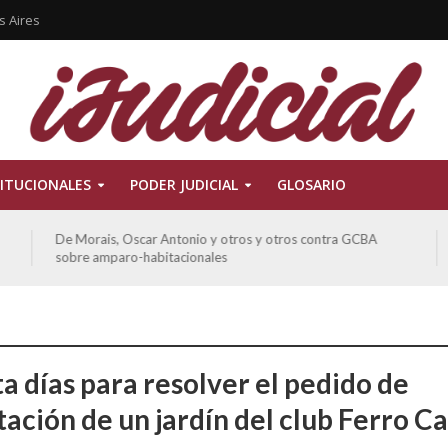
s Aires
ITUCIONALES
PODER JUDICIAL
GLOSARIO
Ferreyra Pardo, Claudia Eva Edith y otros contra GCBA y
otros sobre amparo-ambiental
a días para resolver el pedido de
tación de un jardín del club Ferro Ca