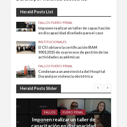
Herald Posts List
FALLOS
•
FUERO PENAL
Imponen realizar un taller de capacitación
en discapacidad diseñado para el caso
INSTITUCIONALES
El CFJ obtuvo la certificación IRAM
9001:2015 de su proceso de gestión de las
actividades académicas
FALLOS
•
FUERO PENAL
Condenan a un anestesista del Hospital
Durand por violencia obstétrica
Herald Posts Slider
FALLOS
FUERO PENAL
Imponen realizar un taller de
capacitación en discapacidad