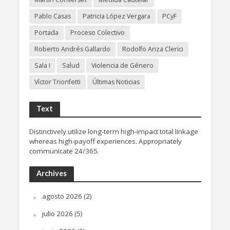
Pablo Casas
Patricia López Vergara
PCyF
Portada
Proceso Colectivo
Roberto Andrés Gallardo
Rodolfo Ariza Clerici
Sala I
Salud
Violencia de Género
Víctor Trionfetti
Últimas Noticias
Text
Distinctively utilize long-term high-impact total linkage
whereas high-payoff experiences. Appropriately
communicate 24/365.
Archives
agosto 2026
(2)
julio 2026
(5)