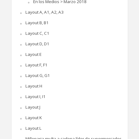
En los Medios > Marzo 2018
Layout A, A1, A2, A3
Layout B, B1
Layout C, C1
Layout D, D1
Layout E
Layout F, F1
Layout G, G1
Layout H
Layout I, I1
Layout J
Layout K
Layout L
Millonaria multa a cadena líder de supermercados