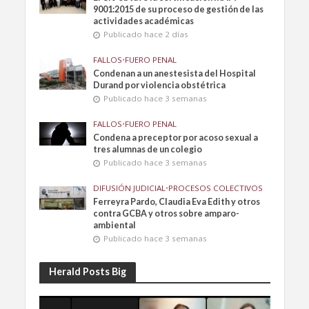
9001:2015 de su proceso de gestión de las
actividades académicas
Publicado hace 2 días
FALLOS
•
FUERO PENAL
Condenan a un anestesista del Hospital
Durand por violencia obstétrica
Publicado hace 3 semanas
FALLOS
•
FUERO PENAL
Condena a preceptor por acoso sexual a
tres alumnas de un colegio
Publicado hace 3 semanas
DIFUSIÓN JUDICIAL
•
PROCESOS COLECTIVOS
Ferreyra Pardo, Claudia Eva Edith y otros
contra GCBA y otros sobre amparo-
ambiental
Publicado hace 3 semanas
Herald Posts Big