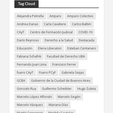
Tag Cloud
Alejandra Petrella
Amparo
Amparo Colectivo
Andrea Danas
Carla Cavaliere
Carlos Balbín
CAyT
Centro de Formación Judicial
COVID-19
Darío Reynoso
Derecho a la Salud
Destacada
Educación
Elena Liberatori
Esteban Centanaro
Fabiana Schafrik
Facultad de Derecho UBA
Fernando Juan Lima
Francisco Ferrer
fuero CAyT
Fuero PCyF
Gabriela Seijas
GCBA
Gobierno de la Ciudad de Buenos Aires
Gonzalo Rua
Guillermo Scheibler
Hugo Zuleta
Marcelo López Alfonsín
Marcelo Segón
Marcelo Vázquez
Mariana Díaz
Martín Converset
Medida Cautelar