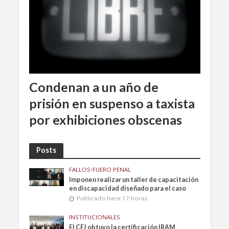
Condenan a un año de
prisión en suspenso a taxista
por exhibiciones obscenas
Posts
FALLOS
•
FUERO PENAL
Imponen realizar un taller de capacitación
en discapacidad diseñado para el caso
Publicado hace 17 horas
INSTITUCIONALES
El CFJ obtuvo la certificación IRAM