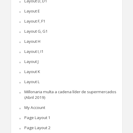
Layout D, D1
Layout E
Layout F, F1
Layout G, G1
Layout H
Layout I, I1
Layout J
Layout K
Layout L
Millonaria multa a cadena líder de supermercados
(Abril 2019)
My Account
Page Layout 1
Page Layout 2