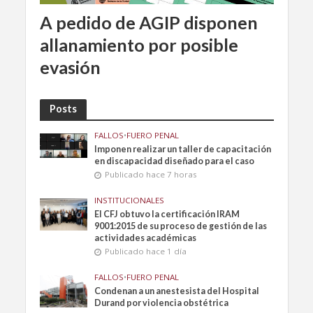
A pedido de AGIP disponen
allanamiento por posible
evasión
Posts
FALLOS
•
FUERO PENAL
Imponen realizar un taller de capacitación
en discapacidad diseñado para el caso
Publicado hace 7 horas
INSTITUCIONALES
El CFJ obtuvo la certificación IRAM
9001:2015 de su proceso de gestión de las
actividades académicas
Publicado hace 1 día
FALLOS
•
FUERO PENAL
Condenan a un anestesista del Hospital
Durand por violencia obstétrica