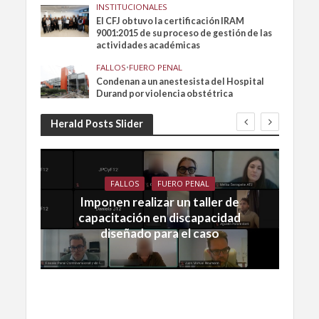
INSTITUCIONALES
El CFJ obtuvo la certificación IRAM
9001:2015 de su proceso de gestión de las
actividades académicas
FALLOS
•
FUERO PENAL
Condenan a un anestesista del Hospital
Durand por violencia obstétrica
Herald Posts Slider
FALLOS
FUERO PENAL
Imponen realizar un taller de
capacitación en discapacidad
diseñado para el caso