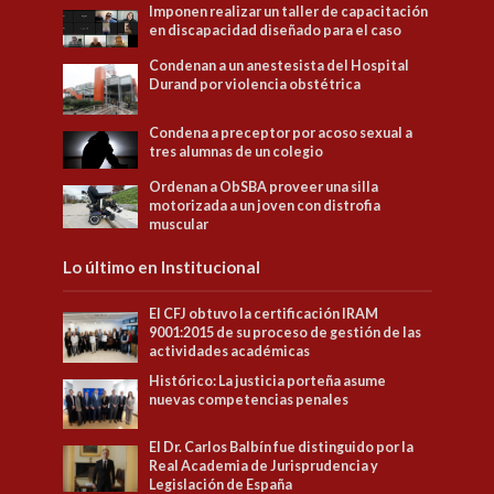
Imponen realizar un taller de capacitación
en discapacidad diseñado para el caso
Condenan a un anestesista del Hospital
Durand por violencia obstétrica
Condena a preceptor por acoso sexual a
tres alumnas de un colegio
Ordenan a ObSBA proveer una silla
motorizada a un joven con distrofia
muscular
Lo último en Institucional
El CFJ obtuvo la certificación IRAM
9001:2015 de su proceso de gestión de las
actividades académicas
Histórico: La justicia porteña asume
nuevas competencias penales
El Dr. Carlos Balbín fue distinguido por la
Real Academia de Jurisprudencia y
Legislación de España