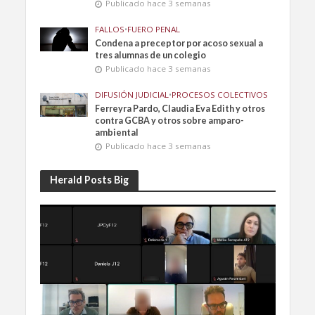
Publicado hace 3 semanas
FALLOS
•
FUERO PENAL
Condena a preceptor por acoso sexual a
tres alumnas de un colegio
Publicado hace 3 semanas
DIFUSIÓN JUDICIAL
•
PROCESOS COLECTIVOS
Ferreyra Pardo, Claudia Eva Edith y otros
contra GCBA y otros sobre amparo-
ambiental
Publicado hace 3 semanas
Herald Posts Big