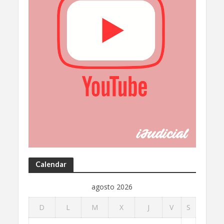
Calendar
agosto 2026
D
L
M
X
J
V
S