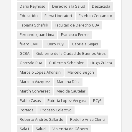
Darío Reynoso
Derecho a la Salud
Destacada
Educación
Elena Liberatori
Esteban Centanaro
Fabiana Schafrik
Facultad de Derecho UBA
Fernando Juan Lima
Francisco Ferrer
fuero CAyT
Fuero PCyF
Gabriela Seijas
GCBA
Gobierno de la Ciudad de Buenos Aires
Gonzalo Rua
Guillermo Scheibler
Hugo Zuleta
Marcelo López Alfonsín
Marcelo Segón
Marcelo Vázquez
Mariana Díaz
Martín Converset
Medida Cautelar
Pablo Casas
Patricia López Vergara
PCyF
Portada
Proceso Colectivo
Roberto Andrés Gallardo
Rodolfo Ariza Clerici
Sala I
Salud
Violencia de Género