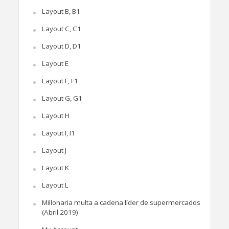
Layout B, B1
Layout C, C1
Layout D, D1
Layout E
Layout F, F1
Layout G, G1
Layout H
Layout I, I1
Layout J
Layout K
Layout L
Millonaria multa a cadena líder de supermercados
(Abril 2019)