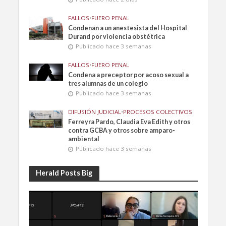
FALLOS
•
FUERO PENAL
Condenan a un anestesista del Hospital
Durand por violencia obstétrica
Publicado hace 3 semanas
FALLOS
•
FUERO PENAL
Condena a preceptor por acoso sexual a
tres alumnas de un colegio
Publicado hace 3 semanas
DIFUSIÓN JUDICIAL
•
PROCESOS COLECTIVOS
Ferreyra Pardo, Claudia Eva Edith y otros
contra GCBA y otros sobre amparo-
ambiental
Publicado hace 3 semanas
Herald Posts Big