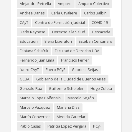
Alejandra Petrella
Amparo
Amparo Colectivo
Andrea Danas
Carla Cavaliere
Carlos Balbín
CAyT
Centro de Formación Judicial
COVID-19
Darío Reynoso
Derecho a la Salud
Destacada
Educación
Elena Liberatori
Esteban Centanaro
Fabiana Schafrik
Facultad de Derecho UBA
Fernando Juan Lima
Francisco Ferrer
fuero CAyT
Fuero PCyF
Gabriela Seijas
GCBA
Gobierno de la Ciudad de Buenos Aires
Gonzalo Rua
Guillermo Scheibler
Hugo Zuleta
Marcelo López Alfonsín
Marcelo Segón
Marcelo Vázquez
Mariana Díaz
Martín Converset
Medida Cautelar
Pablo Casas
Patricia López Vergara
PCyF