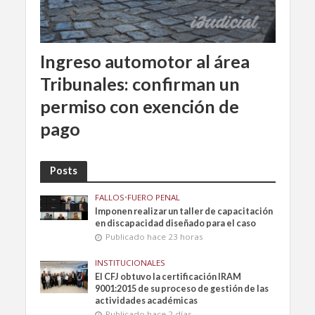
Ingreso automotor al área
Tribunales: confirman un
permiso con exención de
pago
Posts
FALLOS
•
FUERO PENAL
Imponen realizar un taller de capacitación
en discapacidad diseñado para el caso
Publicado hace 23 horas
INSTITUCIONALES
El CFJ obtuvo la certificación IRAM
9001:2015 de su proceso de gestión de las
actividades académicas
Publicado hace 2 días