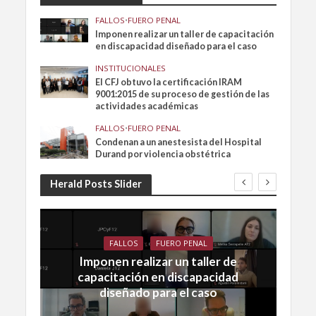
FALLOS
•
FUERO PENAL
Imponen realizar un taller de capacitación
en discapacidad diseñado para el caso
INSTITUCIONALES
El CFJ obtuvo la certificación IRAM
9001:2015 de su proceso de gestión de las
actividades académicas
FALLOS
•
FUERO PENAL
Condenan a un anestesista del Hospital
Durand por violencia obstétrica
Herald Posts Slider
FALLOS
FUERO PENAL
Imponen realizar un taller de
capacitación en discapacidad
diseñado para el caso