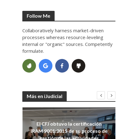
Follow Me
Collaboratively harness market-driven
processes whereas resource-leveling
internal or "organic" sources. Competently
formulate.
Más en iJudicial
oso
El CFJ obtuvo la certificación
n
Co
IRAM 9001:2015 de su proceso de
Ho
gestión de las actividades