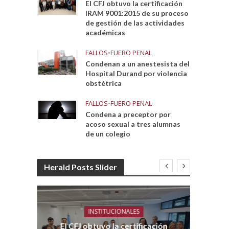
El CFJ obtuvo la certificación
IRAM 9001:2015 de su proceso
de gestión de las actividades
académicas
FALLOS
•
FUERO PENAL
Condenan a un anestesista del
Hospital Durand por violencia
obstétrica
FALLOS
•
FUERO PENAL
Condena a preceptor por
acoso sexual a tres alumnas
de un colegio
Herald Posts Slider
INSTITUCIONALES
El CFJ obtuvo la certificación