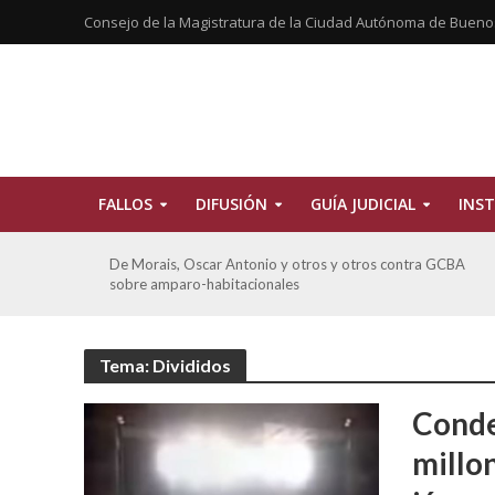
Consejo de la Magistratura de la Ciudad Autónoma de Bueno
FALLOS
DIFUSIÓN
GUÍA JUDICIAL
INST
CBA
Ferreyra Pardo, Claudia Eva Edith y otros contra GCBA y
otros sobre amparo-ambiental
Tema: Divididos
Conde
millo