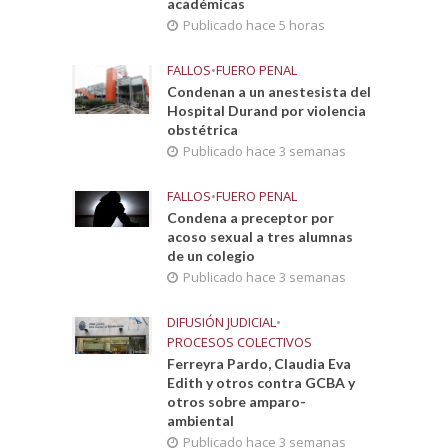
académicas
Publicado hace 5 horas
FALLOS
•
FUERO PENAL
Condenan a un anestesista del
Hospital Durand por violencia
obstétrica
Publicado hace 3 semanas
FALLOS
•
FUERO PENAL
Condena a preceptor por
acoso sexual a tres alumnas
de un colegio
Publicado hace 3 semanas
DIFUSIÓN JUDICIAL
•
PROCESOS COLECTIVOS
Ferreyra Pardo, Claudia Eva
Edith y otros contra GCBA y
otros sobre amparo-
ambiental
Publicado hace 3 semanas