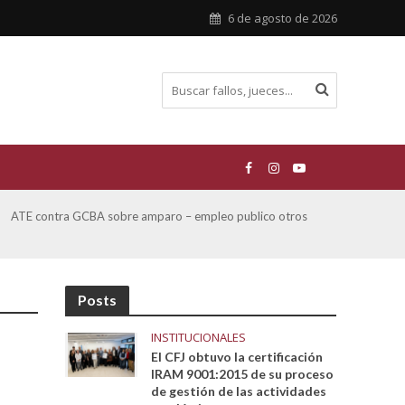
6 de agosto de 2026
San Miguel, Alberto Hector y otros contra GCBA y otros
De Mo
sobre Amparo-Patrimonio Cultural Histórico
sobr
Posts
INSTITUCIONALES
El CFJ obtuvo la certificación
IRAM 9001:2015 de su proceso
de gestión de las actividades