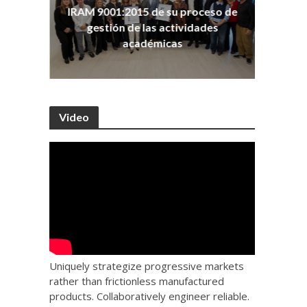
ña
Co
IRAM 9001:2015 de su proceso de
as
Ho
gestión de las actividades
académicas
Video
Uniquely strategize progressive markets
rather than frictionless manufactured
products. Collaboratively engineer reliable.