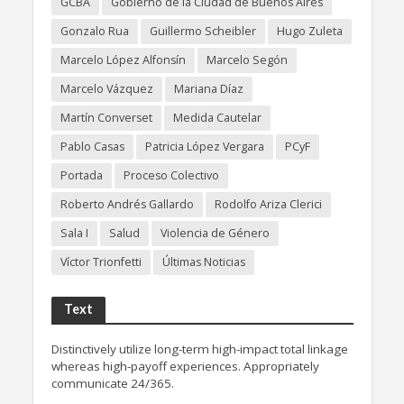
GCBA
Gobierno de la Ciudad de Buenos Aires
Gonzalo Rua
Guillermo Scheibler
Hugo Zuleta
Marcelo López Alfonsín
Marcelo Segón
Marcelo Vázquez
Mariana Díaz
Martín Converset
Medida Cautelar
Pablo Casas
Patricia López Vergara
PCyF
Portada
Proceso Colectivo
Roberto Andrés Gallardo
Rodolfo Ariza Clerici
Sala I
Salud
Violencia de Género
Víctor Trionfetti
Últimas Noticias
Text
Distinctively utilize long-term high-impact total linkage
whereas high-payoff experiences. Appropriately
communicate 24/365.