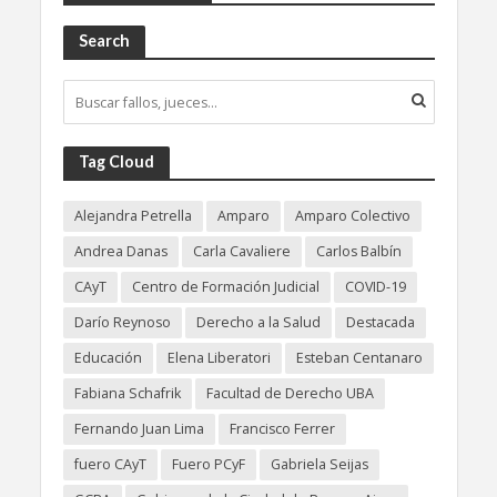
Search
Tag Cloud
Alejandra Petrella
Amparo
Amparo Colectivo
Andrea Danas
Carla Cavaliere
Carlos Balbín
CAyT
Centro de Formación Judicial
COVID-19
Darío Reynoso
Derecho a la Salud
Destacada
Educación
Elena Liberatori
Esteban Centanaro
Fabiana Schafrik
Facultad de Derecho UBA
Fernando Juan Lima
Francisco Ferrer
fuero CAyT
Fuero PCyF
Gabriela Seijas