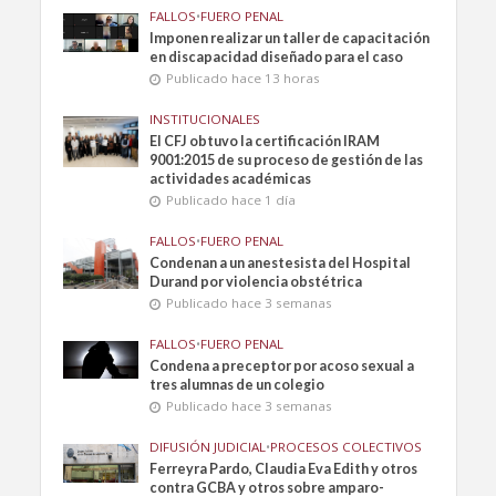
FALLOS
•
FUERO PENAL
Imponen realizar un taller de capacitación
en discapacidad diseñado para el caso
Publicado hace 13 horas
INSTITUCIONALES
El CFJ obtuvo la certificación IRAM
9001:2015 de su proceso de gestión de las
actividades académicas
Publicado hace 1 día
FALLOS
•
FUERO PENAL
Condenan a un anestesista del Hospital
Durand por violencia obstétrica
Publicado hace 3 semanas
FALLOS
•
FUERO PENAL
Condena a preceptor por acoso sexual a
tres alumnas de un colegio
Publicado hace 3 semanas
DIFUSIÓN JUDICIAL
•
PROCESOS COLECTIVOS
Ferreyra Pardo, Claudia Eva Edith y otros
contra GCBA y otros sobre amparo-