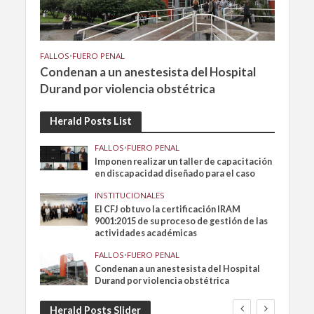
FALLOS
•
FUERO PENAL
Condenan a un anestesista del Hospital
Durand por violencia obstétrica
Herald Posts List
FALLOS
•
FUERO PENAL
Imponen realizar un taller de capacitación
en discapacidad diseñado para el caso
INSTITUCIONALES
El CFJ obtuvo la certificación IRAM
9001:2015 de su proceso de gestión de las
actividades académicas
FALLOS
•
FUERO PENAL
Condenan a un anestesista del Hospital
Durand por violencia obstétrica
Herald Posts Slider