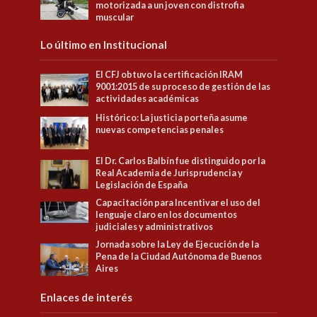
motorizada a un joven con distrofia
muscular
Lo último en Institucional
El CFJ obtuvo la certificación IRAM
9001:2015 de su proceso de gestión de las
actividades académicas
Histórico: La justicia porteña asume
nuevas competencias penales
El Dr. Carlos Balbín fue distinguido por la
Real Academia de Jurisprudencia y
Legislación de España
Capacitación para Incentivar el uso del
lenguaje claro en los documentos
judiciales y administrativos
Jornada sobre la Ley de Ejecución de la
Pena de la Ciudad Autónoma de Buenos
Aires
Enlaces de interés