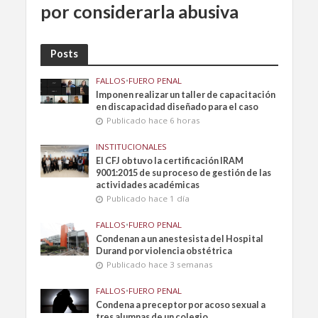
por considerarla abusiva
Posts
FALLOS
•
FUERO PENAL
Imponen realizar un taller de capacitación
en discapacidad diseñado para el caso
Publicado hace 6 horas
INSTITUCIONALES
El CFJ obtuvo la certificación IRAM
9001:2015 de su proceso de gestión de las
actividades académicas
Publicado hace 1 día
FALLOS
•
FUERO PENAL
Condenan a un anestesista del Hospital
Durand por violencia obstétrica
Publicado hace 3 semanas
FALLOS
•
FUERO PENAL
Condena a preceptor por acoso sexual a
tres alumnas de un colegio