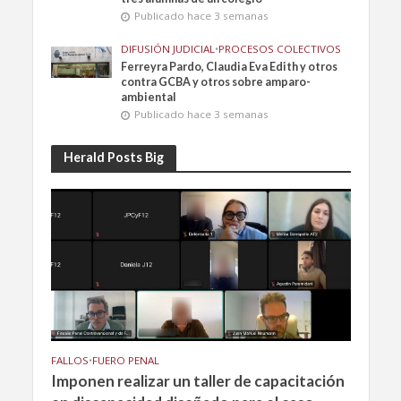
Publicado hace 3 semanas
DIFUSIÓN JUDICIAL
•
PROCESOS COLECTIVOS
Ferreyra Pardo, Claudia Eva Edith y otros
contra GCBA y otros sobre amparo-
ambiental
Publicado hace 3 semanas
Herald Posts Big
FALLOS
•
FUERO PENAL
Imponen realizar un taller de capacitación