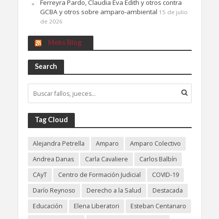
Ferreyra Pardo, Claudia Eva Edith y otros contra
GCBA y otros sobre amparo-ambiental
15 de julio
de 2026
Meks Blog
Search
Tag Cloud
Alejandra Petrella
Amparo
Amparo Colectivo
Andrea Danas
Carla Cavaliere
Carlos Balbín
CAyT
Centro de Formación Judicial
COVID-19
Darío Reynoso
Derecho a la Salud
Destacada
Educación
Elena Liberatori
Esteban Centanaro