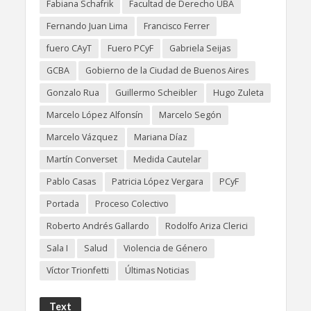
Fabiana Schafrik
Facultad de Derecho UBA
Fernando Juan Lima
Francisco Ferrer
fuero CAyT
Fuero PCyF
Gabriela Seijas
GCBA
Gobierno de la Ciudad de Buenos Aires
Gonzalo Rua
Guillermo Scheibler
Hugo Zuleta
Marcelo López Alfonsín
Marcelo Segón
Marcelo Vázquez
Mariana Díaz
Martín Converset
Medida Cautelar
Pablo Casas
Patricia López Vergara
PCyF
Portada
Proceso Colectivo
Roberto Andrés Gallardo
Rodolfo Ariza Clerici
Sala I
Salud
Violencia de Género
Víctor Trionfetti
Últimas Noticias
Text