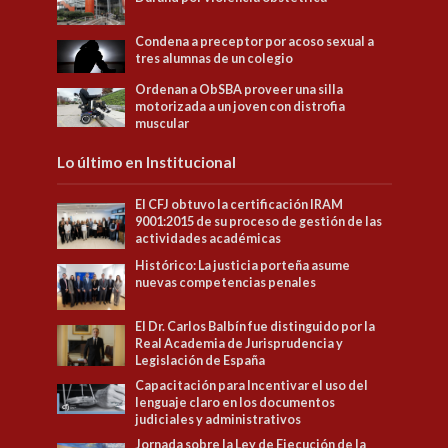
Condena a preceptor por acoso sexual a
tres alumnas de un colegio
Ordenan a ObSBA proveer una silla
motorizada a un joven con distrofia
muscular
Lo último en Institucional
El CFJ obtuvo la certificación IRAM
9001:2015 de su proceso de gestión de las
actividades académicas
Histórico: La justicia porteña asume
nuevas competencias penales
El Dr. Carlos Balbín fue distinguido por la
Real Academia de Jurisprudencia y
Legislación de España
Capacitación para Incentivar el uso del
lenguaje claro en los documentos
judiciales y administrativos
Jornada sobre la Ley de Ejecución de la