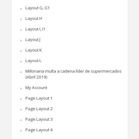
Layout G, G1
Layout H
Layout I, I1
Layout J
Layout K
Layout L
Millonaria multa a cadena líder de supermercados
(Abril 2019)
My Account
Page Layout 1
Page Layout 2
Page Layout 3
Page Layout 4