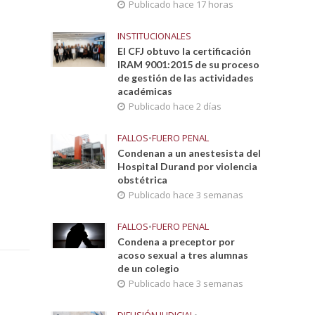
Publicado hace 17 horas
INSTITUCIONALES
El CFJ obtuvo la certificación
IRAM 9001:2015 de su proceso
de gestión de las actividades
académicas
Publicado hace 2 días
FALLOS
•
FUERO PENAL
Condenan a un anestesista del
Hospital Durand por violencia
obstétrica
Publicado hace 3 semanas
FALLOS
•
FUERO PENAL
Condena a preceptor por
acoso sexual a tres alumnas
de un colegio
Publicado hace 3 semanas