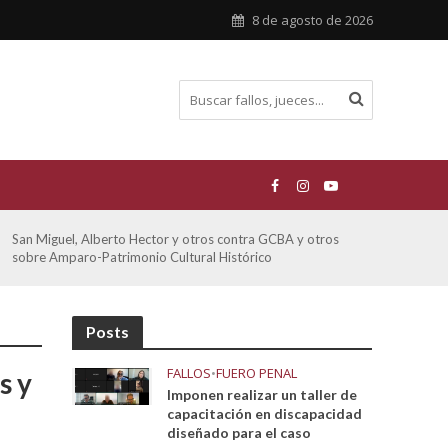
8 de agosto de 2026
San Miguel, Alberto Hector y otros contra GCBA y otros
De Mo
sobre Amparo-Patrimonio Cultural Histórico
sobr
Posts
FALLOS
•
FUERO PENAL
s y
Imponen realizar un taller de
capacitación en discapacidad
diseñado para el caso