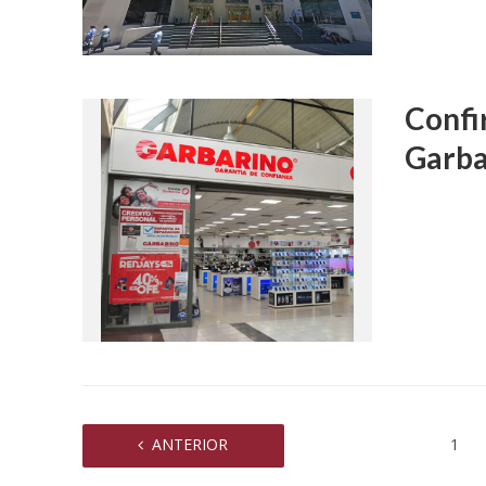
Confi
Garba
ANTERIOR
1