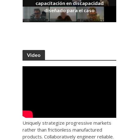
capacitación en discapacidad
os
IRA
diseñado para el caso
Video
Uniquely strategize progressive markets
rather than frictionless manufactured
products. Collaboratively engineer reliable.