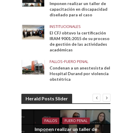
Imponen realizar un taller de
capacitación en discapacidad
diseñado para el caso
INSTITUCIONALES
El CFJ obtuvo la certificación
IRAM 9001:2015 de su proceso
de gestión de las actividades
académicas
FALLOS
•
FUERO PENAL
Condenan a un anestesista del
Hospital Durand por violencia
obstétrica
Herald Posts Slider
FALLOS
FUERO PENAL
Imponen realizar un taller de
dith
E