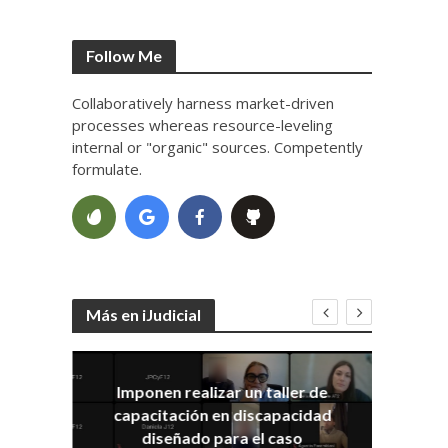
Follow Me
Collaboratively harness market-driven
processes whereas resource-leveling
internal or "organic" sources. Competently
formulate.
Más en iJudicial
Imponen realizar un taller de
E
capacitación en discapacidad
el
IRA
diseñado para el caso
ia