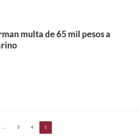
rman multa de 65 mil pesos a
rino
…
3
4
5