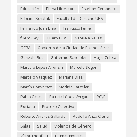
Educación
Elena Liberatori
Esteban Centanaro
Fabiana Schafrik
Facultad de Derecho UBA
Fernando Juan Lima
Francisco Ferrer
fuero CAyT
Fuero PCyF
Gabriela Seijas
GCBA
Gobierno de la Ciudad de Buenos Aires
Gonzalo Rua
Guillermo Scheibler
Hugo Zuleta
Marcelo López Alfonsín
Marcelo Segón
Marcelo Vázquez
Mariana Díaz
Martín Converset
Medida Cautelar
Pablo Casas
Patricia López Vergara
PCyF
Portada
Proceso Colectivo
Roberto Andrés Gallardo
Rodolfo Ariza Clerici
Sala I
Salud
Violencia de Género
Víctor Trionfetti
Últimas Noticias