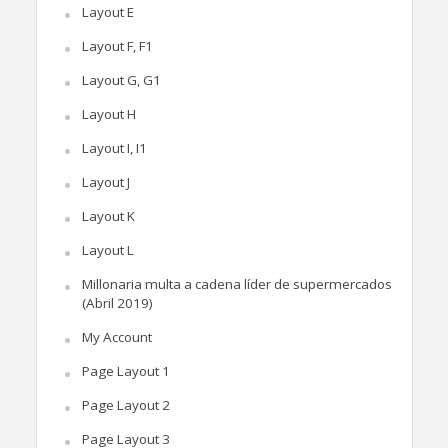
Layout E
Layout F, F1
Layout G, G1
Layout H
Layout I, I1
Layout J
Layout K
Layout L
Millonaria multa a cadena líder de supermercados
(Abril 2019)
My Account
Page Layout 1
Page Layout 2
Page Layout 3