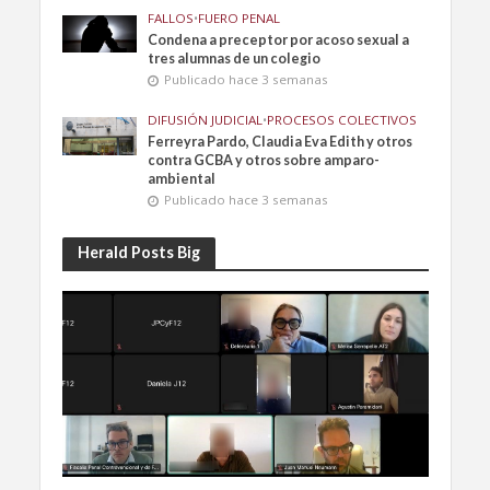
FALLOS
•
FUERO PENAL
Condena a preceptor por acoso sexual a
tres alumnas de un colegio
Publicado hace 3 semanas
DIFUSIÓN JUDICIAL
•
PROCESOS COLECTIVOS
Ferreyra Pardo, Claudia Eva Edith y otros
contra GCBA y otros sobre amparo-
ambiental
Publicado hace 3 semanas
Herald Posts Big