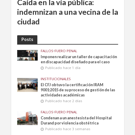
Caída en la vía pública:
indemnizan a una vecina de la
ciudad
Posts
FALLOS
•
FUERO PENAL
Imponen realizar un taller de capacitación
en discapacidad diseñado para el caso
Publicado hace 1 día
INSTITUCIONALES
El CFJ obtuvo la certificación IRAM
9001:2015 de su proceso de gestión de las
actividades académicas
Publicado hace 2 días
FALLOS
•
FUERO PENAL
Condenan a un anestesista del Hospital
Durand por violencia obstétrica
Publicado hace 3 semanas