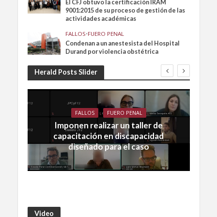
El CFJ obtuvo la certificación IRAM
9001:2015 de su proceso de gestión de las
actividades académicas
FALLOS
•
FUERO PENAL
Condenan a un anestesista del Hospital
Durand por violencia obstétrica
Herald Posts Slider
FALLOS
FUERO PENAL
Imponen realizar un taller de
capacitación en discapacidad
diseñado para el caso
Video